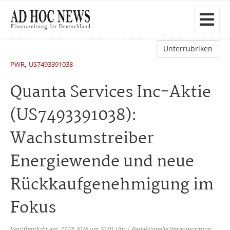
Unterrubriken
,
PWR
US7493391038
Quanta Services Inc-Aktie
(US7493391038):
Wachstumstreiber
Energiewende und neue
Rückkaufgenehmigung im
Fokus
Veröffentlicht am: 27.05.2026 um 10:01 Uhr | Redaktionelle Verantwortung: