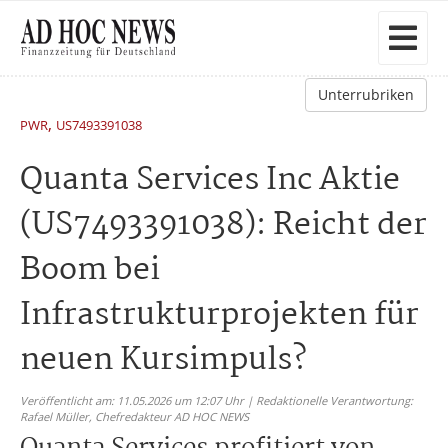
Unterrubriken
,
PWR
US7493391038
Quanta Services Inc Aktie
(US7493391038): Reicht der
Boom bei
Infrastrukturprojekten für
neuen Kursimpuls?
Veröffentlicht am: 11.05.2026 um 12:07 Uhr | Redaktionelle Verantwortung:
Rafael Müller,
Chefredakteur AD HOC NEWS