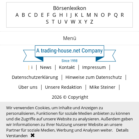
Börsenlexikon
A
B
C
D
E
F
G
H
I
J
K
L
M
N
O
P
Q
R
S
T
U
V
W
X
Y
Z
Menü
|
|
|
|
|
i
News
Kontakt
Impressum
|
|
Datenschutzerklärung
Hinweise zum Datenschutz
|
|
|
Über uns
Unsere Redaktion
Mike Steiner
2026 © Copyright
Wir verwenden Cookies, um Inhalte und Anzeigen zu
personalisieren, Funktionen für soziale Medien anbieten zu können
und die Zugriffe auf unsere Website zu analysieren. Außerdem geben
wir Informationen zu Ihrer Nutzung unserer Website an unsere
Partner für soziale Medien, Werbung und Analysen weiter.
Details
Verstanden