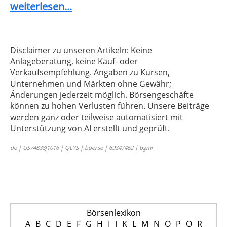
weiterlesen...
Disclaimer zu unseren Artikeln: Keine
Anlageberatung, keine Kauf- oder
Verkaufsempfehlung. Angaben zu Kursen,
Unternehmen und Märkten ohne Gewähr;
Änderungen jederzeit möglich. Börsengeschäfte
können zu hohen Verlusten führen. Unsere Beiträge
werden ganz oder teilweise automatisiert mit
Unterstützung von AI erstellt und geprüft.
de | US74838J1016 | QLYS | boerse | 69347462 | bgmi
Börsenlexikon
A
B
C
D
E
F
G
H
I
J
K
L
M
N
O
P
Q
R