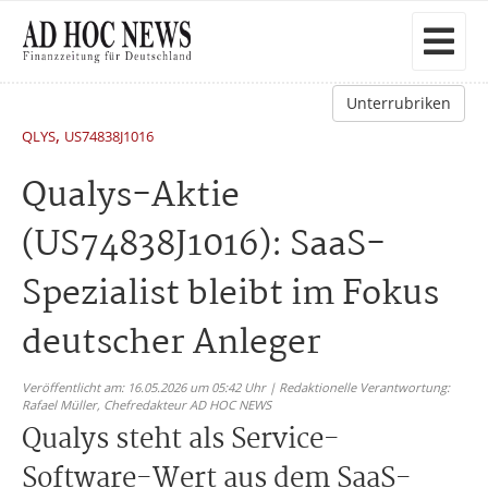
Unterrubriken
,
QLYS
US74838J1016
Qualys-Aktie
(US74838J1016): SaaS-
Spezialist bleibt im Fokus
deutscher Anleger
Veröffentlicht am: 16.05.2026 um 05:42 Uhr | Redaktionelle Verantwortung:
Rafael Müller,
Chefredakteur AD HOC NEWS
Qualys steht als Service-
Software-Wert aus dem SaaS-