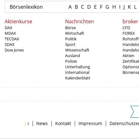
Börsenlexikon
A
B
C
D
E
F
G
H
I
J
K
L
Aktienkurse
Nachrichten
broker
DAX
Börse
CFD
MDAX
Wirtschaft
FOREX
TECDAX
Politik
Rohstoff
SDAX
Sport
Handels
Dow Jones
Wissenschaft
Handelss
Ausland
Aktien
Polizei
Zertifika
Unterhaltung
Options
International
Börsens
Kalenderblatt
|
|
|
|
|
i
News
Kontakt
Impressum
Datenschutze