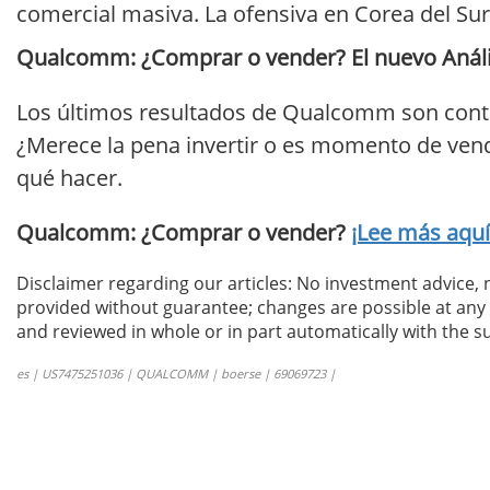
comercial masiva. La ofensiva en Corea del Su
Qualcomm: ¿Comprar o vender? El nuevo Análisi
Los últimos resultados de Qualcomm son cont
¿Merece la pena invertir o es momento de vende
qué hacer.
Qualcomm: ¿Comprar o vender?
¡Lee más aquí
Disclaimer regarding our articles: No investment advice,
provided without guarantee; changes are possible at any t
and reviewed in whole or in part automatically with the su
es | US7475251036 | QUALCOMM | boerse | 69069723 |