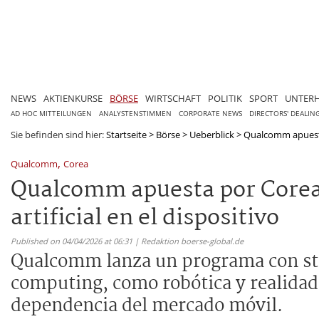
NEWS
AKTIENKURSE
BÖRSE
WIRTSCHAFT
POLITIK
SPORT
UNTER
AD HOC MITTEILUNGEN
ANALYSTENSTIMMEN
CORPORATE NEWS
DIRECTORS' DEALIN
Sie befinden sind hier:
Startseite
>
Börse
>
Ueberblick
>
Qualcomm apuesta 
,
Qualcomm
Corea
Qualcomm apuesta por Corea d
artificial en el dispositivo
Published on 04/04/2026 at 06:31 | Redaktion boerse-global.de
Qualcomm lanza un programa con sta
computing, como robótica y realidad
dependencia del mercado móvil.