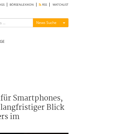
OGS
BÖRSENLEXIKON
RSS
WATCHLIST
Menü ein-/ausblenden
News Suche
GE
 für Smartphones,
angfristiger Blick
ers im