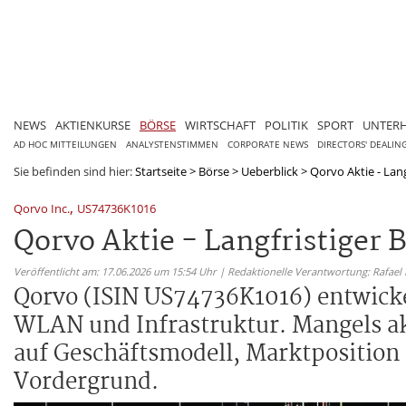
NEWS
AKTIENKURSE
BÖRSE
WIRTSCHAFT
POLITIK
SPORT
UNTER
AD HOC MITTEILUNGEN
ANALYSTENSTIMMEN
CORPORATE NEWS
DIRECTORS' DEALIN
Sie befinden sind hier:
Startseite
>
Börse
>
Ueberblick
>
Qorvo Aktie - Lang
,
Qorvo Inc.
US74736K1016
Qorvo Aktie - Langfristiger 
Veröffentlicht am: 17.06.2026 um 15:54 Uhr | Redaktionelle Verantwortung: Rafael
Qorvo (ISIN US74736K1016) entwick
WLAN und Infrastruktur. Mangels akt
auf Geschäftsmodell, Marktposition
Vordergrund.