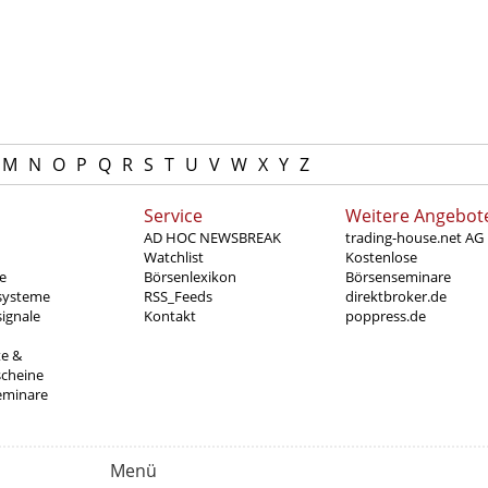
M
N
O
P
Q
R
S
T
U
V
W
X
Y
Z
Service
Weitere Angebot
AD HOC NEWSBREAK
trading-house.net AG
Watchlist
Kostenlose
e
Börsenlexikon
Börsenseminare
systeme
RSS_Feeds
direktbroker.de
ignale
Kontakt
poppress.de
te &
scheine
eminare
Menü