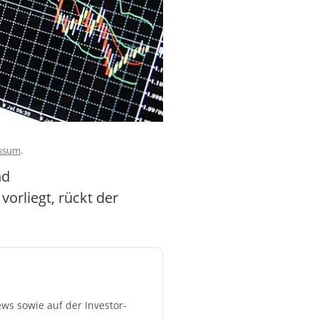
ssum
.
nd
orliegt, rückt der
ws sowie auf der Investor-