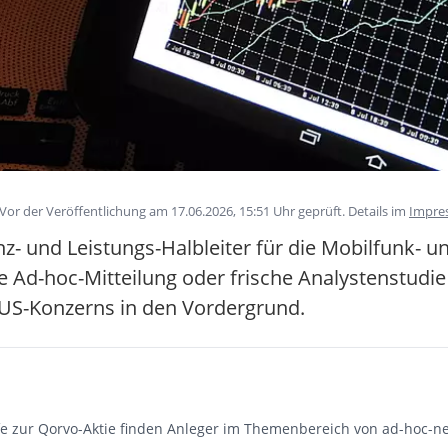
Vor der Veröffentlichung am 17.06.2026, 15:51 Uhr geprüft. Details im
Impre
- und Leistungs-Halbleiter für die Mobilfunk- u
Ad-hoc-Mitteilung oder frische Analystenstudie v
s US-Konzerns in den Vordergrund.
e zur Qorvo-Aktie finden Anleger im Themenbereich von ad-hoc-ne