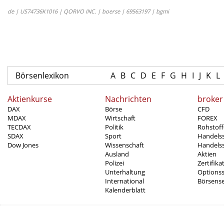
de | US74736K1016 | QORVO INC. | boerse | 69563197 | bgmi
Börsenlexikon
A
B
C
D
E
F
G
H
I
J
K
L
Aktienkurse
Nachrichten
broker
DAX
Börse
CFD
MDAX
Wirtschaft
FOREX
TECDAX
Politik
Rohstoff
SDAX
Sport
Handels
Dow Jones
Wissenschaft
Handelss
Ausland
Aktien
Polizei
Zertifika
Unterhaltung
Options
International
Börsens
Kalenderblatt