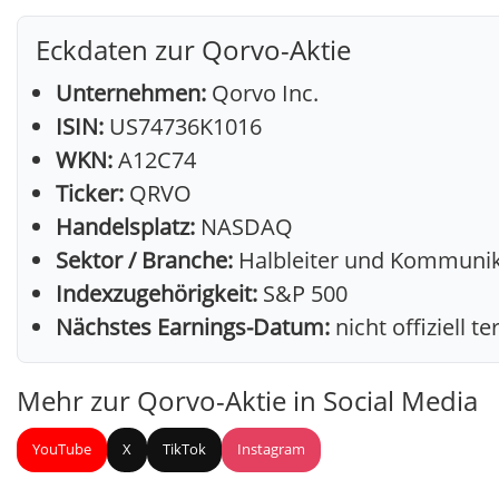
Eckdaten zur Qorvo-Aktie
Unternehmen:
Qorvo Inc.
ISIN:
US74736K1016
WKN:
A12C74
Ticker:
QRVO
Handelsplatz:
NASDAQ
Sektor / Branche:
Halbleiter und Kommunik
Indexzugehörigkeit:
S&P 500
Nächstes Earnings-Datum:
nicht offiziell t
Mehr zur Qorvo-Aktie in Social Media
YouTube
X
TikTok
Instagram