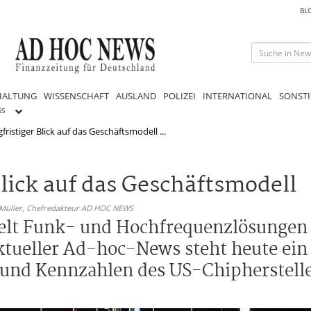
BL
HALTUNG
WISSENSCHAFT
AUSLAND
POLIZEI
INTERNATIONAL
SONSTI
GS
fristiger Blick auf das Geschäftsmodell ...
Blick auf das Geschäftsmodell
 Müller,
Chefredakteur AD HOC NEWS
elt Funk- und Hochfrequenzlösungen
ueller Ad-hoc-News steht heute ein l
 und Kennzahlen des US-Chipherstell