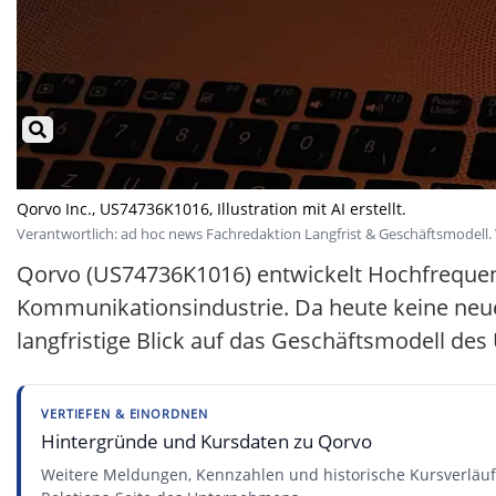
Qorvo Inc., US74736K1016, Illustration mit AI erstellt.
Verantwortlich: ad hoc news Fachredaktion Langfrist & Geschäftsmodell. 
Qorvo (US74736K1016) entwickelt Hochfrequenz
Kommunikationsindustrie. Da heute keine neue 
langfristige Blick auf das Geschäftsmodell de
VERTIEFEN & EINORDNEN
Hintergründe und Kursdaten zu Qorvo
Weitere Meldungen, Kennzahlen und historische Kursverläuf