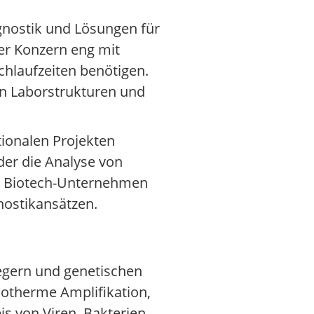
gnostik und Lösungen für
er Konzern eng mit
chlaufzeiten benötigen.
in Laborstrukturen und
tionalen Projekten
der die Analyse von
d Biotech-Unternehmen
nostikansätzen.
regern und genetischen
sotherme Amplifikation,
 von Viren, Bakterien