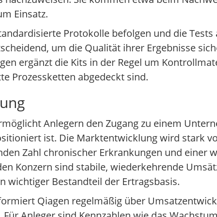
um Einsatz.
tandardisierte Protokolle befolgen und die Test
tscheidend, um die Qualität ihrer Ergebnisse sic
en ergänzt die Kits in der Regel um Kontrollmate
tte Prozessketten abgedeckt sind.
rung
d ermöglicht Anlegern den Zugang zu einem Unte
tioniert ist. Die Marktentwicklung wird stark vo
nden Zahl chronischer Erkrankungen und einer
 den Konzern sind stabile, wiederkehrende Umsät
 wichtiger Bestandteil der Ertragsbasis.
ormiert Qiagen regelmäßig über Umsatzentwicklun
 Für Anleger sind Kennzahlen wie das Wachstu