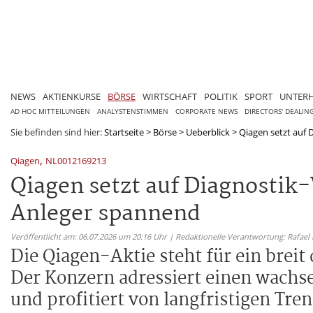
NEWS
AKTIENKURSE
BÖRSE
WIRTSCHAFT
POLITIK
SPORT
UNTER
AD HOC MITTEILUNGEN
ANALYSTENSTIMMEN
CORPORATE NEWS
DIRECTORS' DEALIN
Sie befinden sind hier:
Startseite
>
Börse
>
Ueberblick
>
Qiagen setzt auf D
,
Qiagen
NL0012169213
Qiagen setzt auf Diagnostik-
Anleger spannend
Veröffentlicht am: 06.07.2026 um 20:16 Uhr | Redaktionelle Verantwortung: Rafael
Die Qiagen-Aktie steht für ein breit
Der Konzern adressiert einen wachs
und profitiert von langfristigen Tre