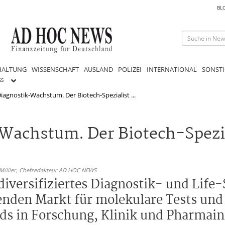
BL
HALTUNG
WISSENSCHAFT
AUSLAND
POLIZEI
INTERNATIONAL
SONSTI
GS
iagnostik-Wachstum. Der Biotech-Spezialist ...
Wachstum. Der Biotech-Spezial
 Müller,
Chefredakteur AD HOC NEWS
 diversifiziertes Diagnostik- und Life
enden Markt für molekulare Tests un
nds in Forschung, Klinik und Pharmain