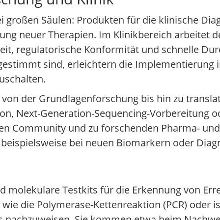
 großen Säulen: Produkten für die klinische Dia
ng neuer Therapien. Im Klinikbereich arbeitet d
it, regulatorische Konformität und schnelle Dur
bgestimmt sind, erleichtern die Implementierung 
uschalten.
e von der Grundlagenforschung bis hin zu transla
ion, Next-Generation-Sequencing-Vorbereitung o
hen Community und zu forschenden Pharma- un
beispielsweise bei neuen Biomarkern oder Diag
nd molekulare Testkits für die Erkennung von Er
wie die Polymerase-Kettenreaktion (PCR) oder i
s nachzuweisen. Sie kommen etwa beim Nachweis