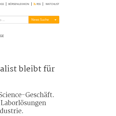
OGS
BÖRSENLEXIKON
RSS
WATCHLIST
Menü ein-/ausblenden
News Suche
GE
ist bleibt für
-Science-Geschäft.
d Laborlösungen
dustrie.