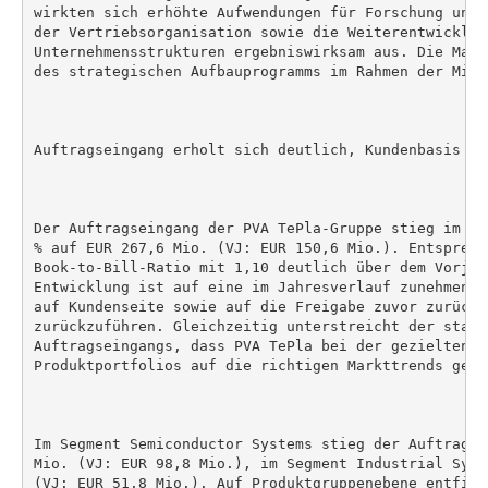
wirkten sich erhöhte Aufwendungen für Forschung und 
der Vertriebsorganisation sowie die Weiterentwicklung
Unternehmensstrukturen ergebniswirksam aus. Die Maßn
des strategischen Aufbauprogramms im Rahmen der Mitt
Auftragseingang erholt sich deutlich, Kundenbasis we
Der Auftragseingang der PVA TePla-Gruppe stieg im Ge
% auf EUR 267,6 Mio. (VJ: EUR 150,6 Mio.). Entspreche
Book-to-Bill-Ratio mit 1,10 deutlich über dem Vorjah
Entwicklung ist auf eine im Jahresverlauf zunehmende
auf Kundenseite sowie auf die Freigabe zuvor zurückg
zurückzuführen. Gleichzeitig unterstreicht der stark
Auftragseingangs, dass PVA TePla bei der gezielten W
Produktportfolios auf die richtigen Markttrends geset
Im Segment Semiconductor Systems stieg der Auftragse
Mio. (VJ: EUR 98,8 Mio.), im Segment Industrial Syst
(VJ: EUR 51,8 Mio.). Auf Produktgruppenebene entfiel