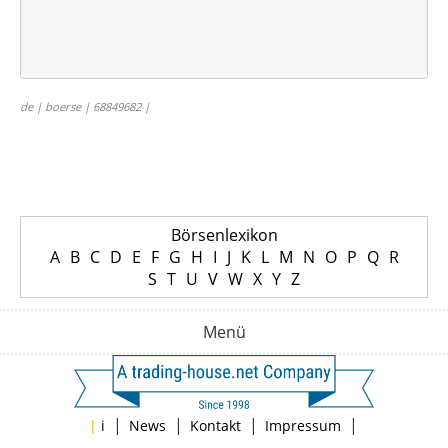
de | boerse | 68849682 |
Börsenlexikon
A
B
C
D
E
F
G
H
I
J
K
L
M
N
O
P
Q
R
S
T
U
V
W
X
Y
Z
Menü
|
|
|
|
|
i
News
Kontakt
Impressum