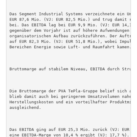
Das Segment Industrial Systems verzeichnete ein Umsa
EUR 87,6 Mio. (VJ: EUR 82,5 Mio.) und trug damit run
bei. Das EBITDA lag bei EUR 9,9 Mio. (VJ: EUR 14,1 M
gegenüber dem Vorjahr ist auf höhere Aufwendungen im
organisatorischen Aufbau zurückzuführen. Der Auftrag
auf EUR 82,3 Mio. (VJ: EUR 51,8 Mio.), wobei Impulse
Bereichen Energie sowie Luft- und Raumfahrt kamen.

Bruttomarge auf stabilem Niveau, EBITDA durch Strukt
Die Bruttomarge der PVA TePla-Gruppe belief sich auf
blieb damit auch bei geringerem Umsatzvolumen nahezu
Herstellungskosten und ein vorteilhafter Produktmix 
ausgleichend.

Das EBITDA ging auf EUR 25,3 Mio. zurück (VJ: EUR 47
eine EBITDA-Marge von 10,4 % ergibt (VJ: 17,7 %). Ne