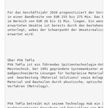
Für das Geschäftsjahr 2026 prognostiziert der Vorsta
in einer Bandbreite von EUR 255 bis 275 Mio. Das EBI
im Bereich von EUR 26 bis 31 Mio. liegen. Ein wesent
erwarteten Umsätze ist bereits durch den bestehenden
unterlegt, wobei der Schwerpunkt der Umsatzrealisier
erwartet wird.

Über PVA TePla

PVA TePla ist ein führendes Spitzentechnologie-Unter
Messtechnik. Der 1991 gegründete Systemanbieter entw
maßgeschneiderte Lösungen für hochpräzise Materialhe
und -bearbeitung (Material Solutions) sowie Anlagen 
Material und Bauteilen durch akustische, optische un
Verfahren (Metrology).

PVA TePla betreibt mit seinem Technology Hub ein Inn
marktorientierte Forschung und Entwicklung von Mater