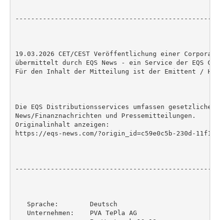
----------------------------------------------------
19.03.2026 CET/CEST Veröffentlichung einer Corporate
übermittelt durch EQS News - ein Service der EQS Grou
Für den Inhalt der Mitteilung ist der Emittent / Her
Die EQS Distributionsservices umfassen gesetzliche M
News/Finanznachrichten und Pressemitteilungen.

Originalinhalt anzeigen:

https://eqs-news.com/?origin_id=c59e0c5b-230d-11f1-8
----------------------------------------------------
   Sprache:        Deutsch

   Unternehmen:    PVA TePla AG
