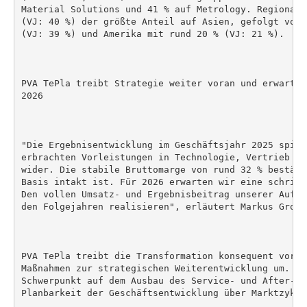
Material Solutions und 41 % auf Metrology. Regional 
(VJ: 40 %) der größte Anteil auf Asien, gefolgt von 
(VJ: 39 %) und Amerika mit rund 20 % (VJ: 21 %).

PVA TePla treibt Strategie weiter voran und erwartet
2026

"Die Ergebnisentwicklung im Geschäftsjahr 2025 spieg
erbrachten Vorleistungen in Technologie, Vertrieb un
wider. Die stabile Bruttomarge von rund 32 % bestäti
Basis intakt ist. Für 2026 erwarten wir eine schritt
Den vollen Umsatz- und Ergebnisbeitrag unserer Aufba
den Folgejahren realisieren", erläutert Markus Groß,
PVA TePla treibt die Transformation konsequent voran
Maßnahmen zur strategischen Weiterentwicklung um. Da
Schwerpunkt auf dem Ausbau des Service- und After-Sa
Planbarkeit der Geschäftsentwicklung über Marktzykle