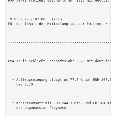
PVA TePla schließt Geschäftsjahr 2025 mit deutlichem
19.03.2026 / 07:00 CET/CEST

Für den Inhalt der Mitteilung ist der Emittent / Her
----------------------------------------------------
PVA TePla schließt Geschäftsjahr 2025 mit deutlichem
  * Auftragseingang steigt um 77,7 % auf EUR 267,6 M
    bei 1,10

  * Konzernumsatz mit EUR 244,3 Mio. und EBITDA mit 
    der angepassten Prognose
