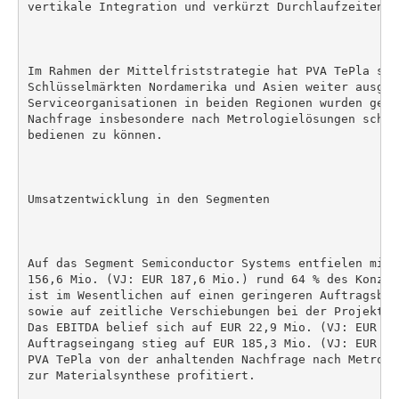
vertikale Integration und verkürzt Durchlaufzeiten.

Im Rahmen der Mittelfriststrategie hat PVA TePla sei
Schlüsselmärkten Nordamerika und Asien weiter ausgeb
Serviceorganisationen in beiden Regionen wurden gest
Nachfrage insbesondere nach Metrologielösungen schne
bedienen zu können.

Umsatzentwicklung in den Segmenten

Auf das Segment Semiconductor Systems entfielen mit 
156,6 Mio. (VJ: EUR 187,6 Mio.) rund 64 % des Konzer
ist im Wesentlichen auf einen geringeren Auftragsbes
sowie auf zeitliche Verschiebungen bei der Projektab
Das EBITDA belief sich auf EUR 22,9 Mio. (VJ: EUR 40
Auftragseingang stieg auf EUR 185,3 Mio. (VJ: EUR 98
PVA TePla von der anhaltenden Nachfrage nach Metrolo
zur Materialsynthese profitiert.
