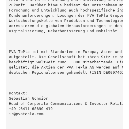
Zukunft. Darüber hinaus bedient das Unternehmen mit 
Forschung und Entwicklung auch hochspezifische indivi
Kundenanforderungen. Lösungen der PVA TePla Gruppe w
Wertschöpfungskette von Produkten und Technologien a
adressieren die globalen Herausforderungen in den Meg
Digitalisierung, Dekarbonisierung und Mobilität.

PVA TePla ist mit Standorten in Europa, Asien und No
aufgestellt. Die Gesellschaft hat ihren Sitz im hess
beschäftigt weltweit rund 1.000 Mitarbeitende. Die G
gelistet, die Aktien der PVA TePla AG werden auf XET
deutschen Regionalbörsen gehandelt (ISIN DE000746100
Kontakt:

Sebastian Gonsior

Head of Corporate Communications & Investor Relations
+49 (641) 68690-419

ir@pvatepla.com
