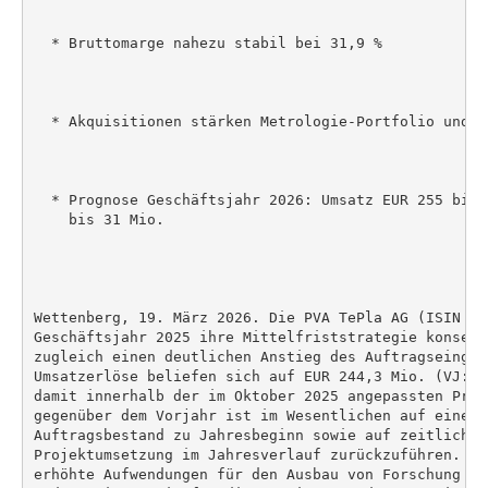
  * Bruttomarge nahezu stabil bei 31,9 %

  * Akquisitionen stärken Metrologie-Portfolio und F
  * Prognose Geschäftsjahr 2026: Umsatz EUR 255 bis 
    bis 31 Mio.

Wettenberg, 19. März 2026. Die PVA TePla AG (ISIN DE
Geschäftsjahr 2025 ihre Mittelfriststrategie konsequ
zugleich einen deutlichen Anstieg des Auftragseingan
Umsatzerlöse beliefen sich auf EUR 244,3 Mio. (VJ: E
damit innerhalb der im Oktober 2025 angepassten Prog
gegenüber dem Vorjahr ist im Wesentlichen auf einen g
Auftragsbestand zu Jahresbeginn sowie auf zeitliche 
Projektumsetzung im Jahresverlauf zurückzuführen. Da
erhöhte Aufwendungen für den Ausbau von Forschung un