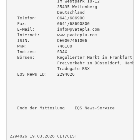
                   Im Westpark 10-12

                   35435 Wettenberg

                   Deutschland

   Telefon:        0641/686900

   Fax:            0641/68690800

   E-Mail:         info@pvatepla.com

   Internet:       www.pvatepla.com

   ISIN:           DE0007461006

   WKN:            746100

   Indizes:        SDAX

   Börsen:         Regulierter Markt in Frankfurt (P
                   Freiverkehr in Düsseldorf, Hambur
                   Tradegate BSX

   EQS News ID:    2294026

   Ende der Mitteilung    EQS News-Service

----------------------------------------------------
2294026 19.03.2026 CET/CEST
