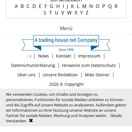
A
B
C
D
E
F
G
H
I
J
K
L
M
N
O
P
Q
R
S
T
U
V
W
X
Y
Z
Menü
|
|
|
|
|
i
News
Kontakt
Impressum
|
|
Datenschutzerklärung
Hinweise zum Datenschutz
|
|
|
Über uns
Unsere Redaktion
Mike Steiner
2026 © Copyright
Wir verwenden Cookies, um Inhalte und Anzeigen zu
personalisieren, Funktionen für soziale Medien anbieten zu können
und die Zugriffe auf unsere Website zu analysieren. Außerdem geben
wir Informationen zu Ihrer Nutzung unserer Website an unsere
Partner für soziale Medien, Werbung und Analysen weiter.
Details
Verstanden