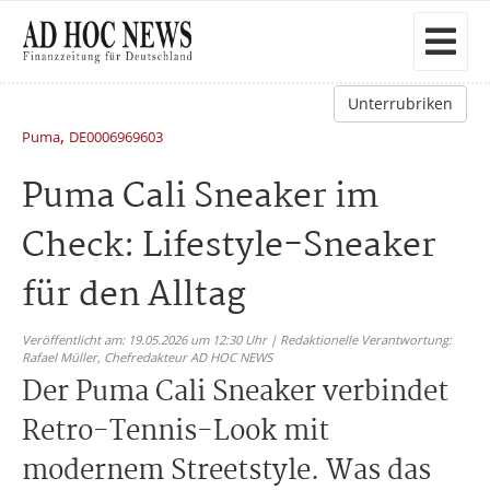
Unterrubriken
,
Puma
DE0006969603
Puma Cali Sneaker im
Check: Lifestyle-Sneaker
für den Alltag
Veröffentlicht am: 19.05.2026 um 12:30 Uhr | Redaktionelle Verantwortung:
Rafael Müller,
Chefredakteur AD HOC NEWS
Der Puma Cali Sneaker verbindet
Retro-Tennis-Look mit
modernem Streetstyle. Was das