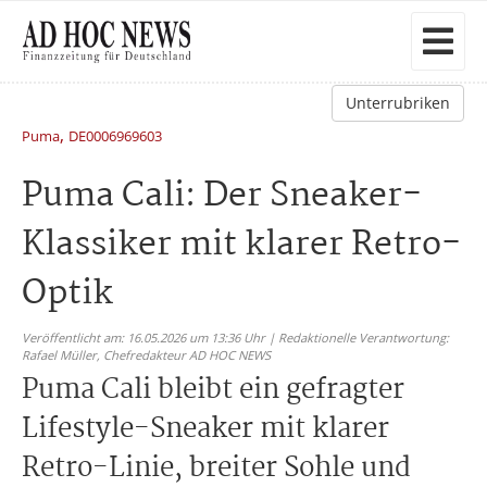
Unterrubriken
,
Puma
DE0006969603
Puma Cali: Der Sneaker-
Klassiker mit klarer Retro-
Optik
Veröffentlicht am: 16.05.2026 um 13:36 Uhr | Redaktionelle Verantwortung:
Rafael Müller,
Chefredakteur AD HOC NEWS
Puma Cali bleibt ein gefragter
Lifestyle-Sneaker mit klarer
Retro-Linie, breiter Sohle und