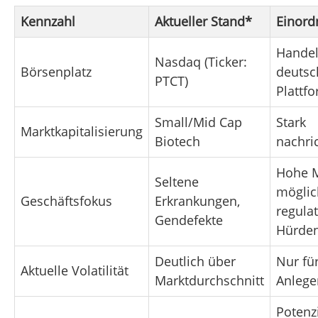
Kennzahl
Aktueller Stand*
Einord
Handel
Nasdaq (Ticker:
Börsenplatz
deutsc
PTCT)
Plattf
Small/Mid Cap
Stark
Marktkapitalisierung
Biotech
nachri
Hohe 
Seltene
möglic
Geschäftsfokus
Erkrankungen,
regula
Gendefekte
Hürde
Deutlich über
Nur für
Aktuelle Volatilität
Marktdurchschnitt
Anlege
Potenzi