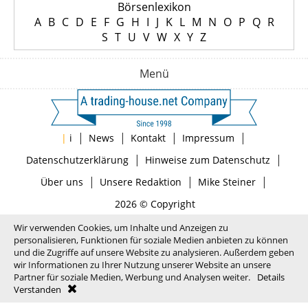
Börsenlexikon
A
B
C
D
E
F
G
H
I
J
K
L
M
N
O
P
Q
R
S
T
U
V
W
X
Y
Z
Menü
|
|
|
|
|
i
News
Kontakt
Impressum
|
|
Datenschutzerklärung
Hinweise zum Datenschutz
|
|
|
Über uns
Unsere Redaktion
Mike Steiner
2026 © Copyright
Wir verwenden Cookies, um Inhalte und Anzeigen zu
personalisieren, Funktionen für soziale Medien anbieten zu können
und die Zugriffe auf unsere Website zu analysieren. Außerdem geben
wir Informationen zu Ihrer Nutzung unserer Website an unsere
Partner für soziale Medien, Werbung und Analysen weiter.
Details
Verstanden