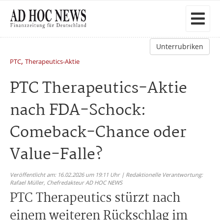
Unterrubriken
,
PTC
Therapeutics-Aktie
PTC Therapeutics-Aktie
nach FDA-Schock:
Comeback-Chance oder
Value-Falle?
Veröffentlicht am: 16.02.2026 um 19:11 Uhr | Redaktionelle Verantwortung:
Rafael Müller,
Chefredakteur AD HOC NEWS
PTC Therapeutics stürzt nach
einem weiteren Rückschlag im