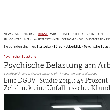
NEWS
AKTIENKURSE
BÖRSE
WIRTSCHAFT
POLITIK
SPORT
UNTER
AD HOC MITTEILUNGEN
ANALYSTENSTIMMEN
CORPORATE NEWS
DIRECTORS' DEALIN
Sie befinden sind hier:
Startseite
>
Börse
>
Ueberblick
>
Psychische Belastu
,
Psychische
Belastung
Psychische Belastung am Arb
Veröffentlicht am: 27.04.2026 um 22:40 Uhr | Redaktion boerse-global.de
Eine DGUV-Studie zeigt: 45 Prozent 
Zeitdruck eine Unfallursache. KI und