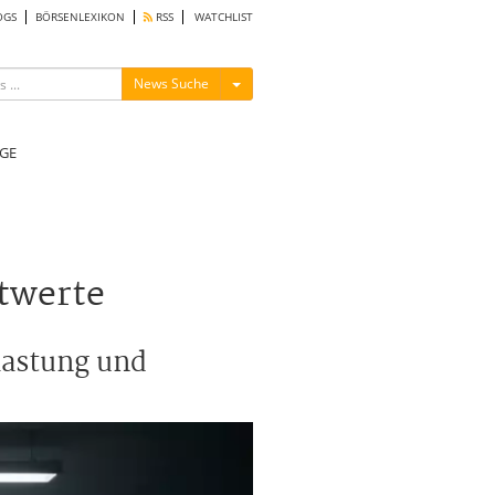
OGS
BÖRSENLEXIKON
RSS
WATCHLIST
Menü ein-/ausblenden
News Suche
GE
stwerte
lastung und