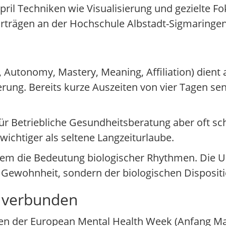
il Techniken wie Visualisierung und gezielte Fok
vorträgen an der Hochschule Albstadt-Sigmaringen
utonomy, Mastery, Meaning, Affiliation) dient a
erung. Bereits kurze Auszeiten von vier Tagen se
s für Betriebliche Gesundheitsberatung aber oft 
chtiger als seltene Langzeiturlaube.
udem die Bedeutung biologischer Rhythmen. Die 
r Gewohnheit, sondern der biologischen Dispositi
 verbunden
n der European Mental Health Week (Anfang Mai)