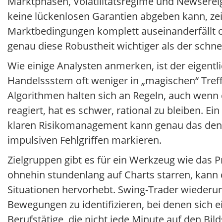
Marktphasen, Volatilitätsregime und Newserei
keine lückenlosen Garantien abgeben kann, zei
Marktbedingungen komplett auseinanderfällt ode
genau diese Robustheit wichtiger als der schne
Wie einige Analysten anmerken, ist der eigen
Handelssstem oft weniger in „magischen“ Treff
Algorithmen halten sich an Regeln, auch wenn 
reagiert, hat es schwer, rational zu bleiben. 
klaren Risikomanagement kann genau das den 
impulsiven Fehlgriffen markieren.
Zielgruppen gibt es für ein Werkzeug wie das 
ohnehin stundenlang auf Charts starren, kann d
Situationen hervorhebt. Swing-Trader wiederum
Bewegungen zu identifizieren, bei denen sich 
Berufstätige, die nicht jede Minute auf den Bi