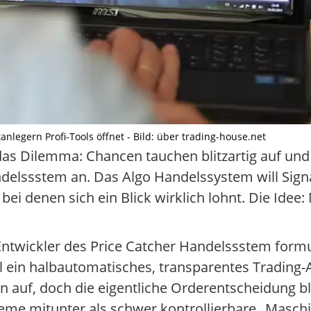
nlegern Profi-Tools öffnet - Bild: über trading-house.net
 das Dilemma: Chancen tauchen blitzartig auf u
ndelssstem an. Das Algo Handelssystem will Signa
ei denen sich ein Blick wirklich lohnt. Die Idee:
Entwickler des Price Catcher Handelssstem formul
l ein halbautomatisches, transparentes Trading-
en auf, doch die eigentliche Orderentscheidung 
steme mitunter als schwer kontrollierbare „Ma