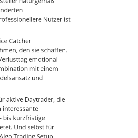
steller naturgemäß
änderten
ofessionellere Nutzer ist
ice Catcher
ahmen, den sie schaffen.
Verlusttag emotional
Kombination mit einem
delsansatz und
r aktive Daytrader, die
h interessante
bis kurzfristige
tet. Und selbst für
 Algo Trading Setup