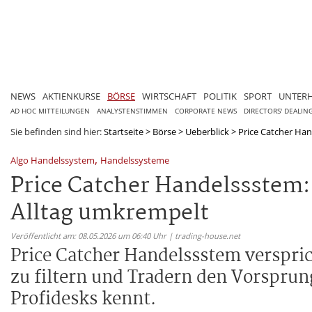
NEWS
AKTIENKURSE
BÖRSE
WIRTSCHAFT
POLITIK
SPORT
UNTER
AD HOC MITTEILUNGEN
ANALYSTENSTIMMEN
CORPORATE NEWS
DIRECTORS' DEALIN
Sie befinden sind hier:
Startseite
>
Börse
>
Ueberblick
>
Price Catcher Han
,
Algo Handelssystem
Handelssysteme
Price Catcher Handelssstem:
Alltag umkrempelt
Veröffentlicht am: 08.05.2026 um 06:40 Uhr | trading-house.net
Price Catcher Handelssstem verspric
zu filtern und Tradern den Vorsprun
Profidesks kennt.