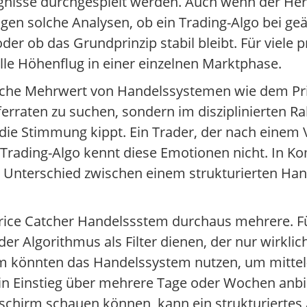
gnisse durchgespielt werden. Auch wenn der Her
gen solche Analysen, ob ein Trading-Algo bei ge
r ob das Grundprinzip stabil bleibt. Für viele pr
lle Höhenflug in einer einzelnen Marktphase.
tliche Mehrwert von Handelssystemen wie dem Pr
erraten zu suchen, sondern im disziplinierten R
die Stimmung kippt. Ein Trader, der nach einem 
Ein Trading-Algo kennt diese Emotionen nicht. In 
Unterschied zwischen einem strukturierten Han
Price Catcher Handelssstem durchaus mehrere. Fü
er Algorithmus als Filter dienen, der nur wirklic
 könnten das Handelssystem nutzen, um mittel- 
ein Einstieg über mehrere Tage oder Wochen anbie
ldschirm schauen können, kann ein strukturiertes