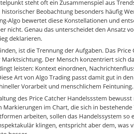
telpunkt steht oft ein Zusammenspiel aus Trends
ach historischer Beobachtung besonders häufig W
g-Algo bewertet diese Konstellationen und entsc
oder nicht. Genau das unterscheidet den Ansatz vo
ieg deklarieren.
 finden, ist die Trennung der Aufgaben. Das Pric
 Marktsichtung. Der Mensch konzentriert sich d
ingt leisten: Kontext einordnen, Nachrichtenfluss
Diese Art von Algo Trading passt damit gut in d
ineller Vorarbeit und menschlichem Feintuning.
taltung des Price Catcher Handelssstem bewusst 
ren Markierungen im Chart, die sich in bestehend
lattformen arbeiten, sollen das Handelssystem so
spektakulär klingen, entspricht aber dem, was vi