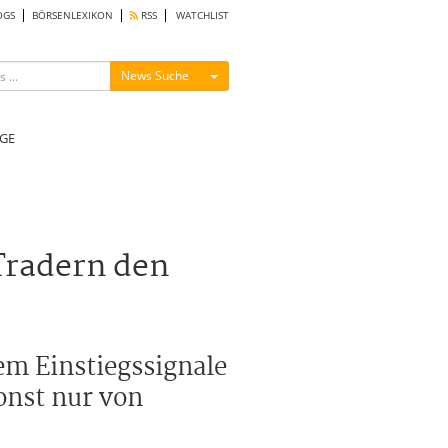
OGS
BÖRSENLEXIKON
RSS
WATCHLIST
Menü ein-/ausblenden
News Suche
GE
Tradern den
em Einstiegssignale
onst nur von