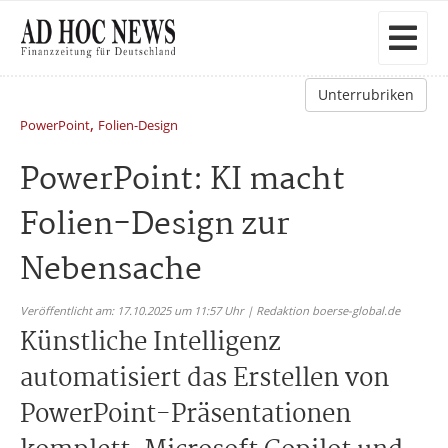
Unterrubriken
,
PowerPoint
Folien-Design
PowerPoint: KI macht
Folien-Design zur
Nebensache
Veröffentlicht am: 17.10.2025 um 11:57 Uhr | Redaktion boerse-global.de
Künstliche Intelligenz
automatisiert das Erstellen von
PowerPoint-Präsentationen