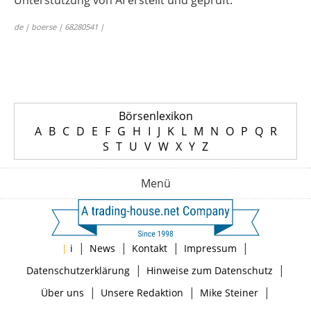
Unterstützung von AI erstellt und geprüft.
de | boerse | 68280541 |
Börsenlexikon
A
B
C
D
E
F
G
H
I
J
K
L
M
N
O
P
Q
R
S
T
U
V
W
X
Y
Z
Menü
|
|
|
|
|
i
News
Kontakt
Impressum
|
|
Datenschutzerklärung
Hinweise zum Datenschutz
|
|
|
Über uns
Unsere Redaktion
Mike Steiner