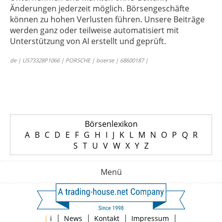
Änderungen jederzeit möglich. Börsengeschäfte
können zu hohen Verlusten führen. Unsere Beiträge
werden ganz oder teilweise automatisiert mit
Unterstützung von AI erstellt und geprüft.
de | US73328P1066 | PORSCHE | boerse | 68600187 |
Börsenlexikon
A
B
C
D
E
F
G
H
I
J
K
L
M
N
O
P
Q
R
S
T
U
V
W
X
Y
Z
Menü
|
|
|
|
|
i
News
Kontakt
Impressum