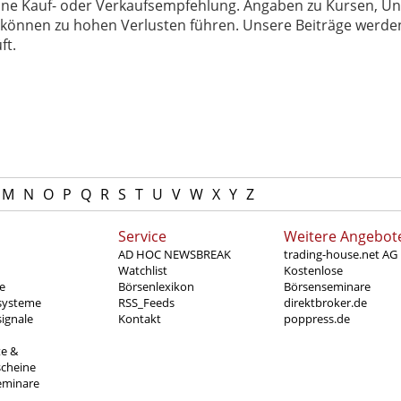
 keine Kauf- oder Verkaufsempfehlung. Angaben zu Kursen,
können zu hohen Verlusten führen. Unsere Beiträge werden
ft.
M
N
O
P
Q
R
S
T
U
V
W
X
Y
Z
Service
Weitere Angebot
AD HOC NEWSBREAK
trading-house.net AG
Watchlist
Kostenlose
e
Börsenlexikon
Börsenseminare
systeme
RSS_Feeds
direktbroker.de
ignale
Kontakt
poppress.de
te &
scheine
eminare