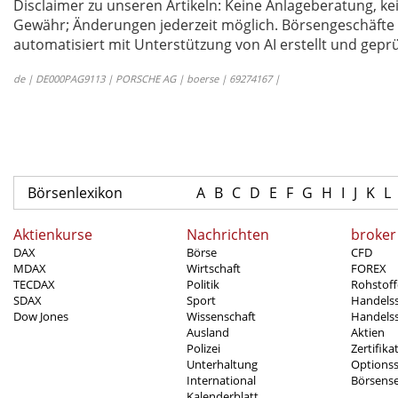
Disclaimer zu unseren Artikeln: Keine Anlageberatung,
Gewähr; Änderungen jederzeit möglich. Börsengeschäfte 
automatisiert mit Unterstützung von AI erstellt und geprü
de | DE000PAG9113 | PORSCHE AG | boerse | 69274167 |
Börsenlexikon
A
B
C
D
E
F
G
H
I
J
K
L
Aktienkurse
Nachrichten
broker
DAX
Börse
CFD
MDAX
Wirtschaft
FOREX
TECDAX
Politik
Rohstoff
SDAX
Sport
Handels
Dow Jones
Wissenschaft
Handelss
Ausland
Aktien
Polizei
Zertifika
Unterhaltung
Options
International
Börsens
Kalenderblatt