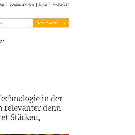
OGS
BÖRSENLEXIKON
RSS
WATCHLIST
Menü ein-/ausblenden
News Suche
GE
echnologie in der
n relevanter denn
tet Stärken,