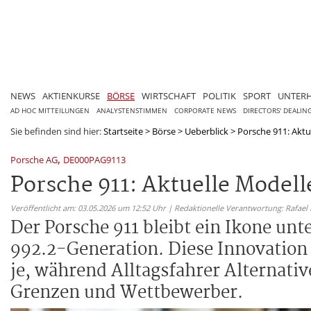
NEWS
AKTIENKURSE
BÖRSE
WIRTSCHAFT
POLITIK
SPORT
UNTER
AD HOC MITTEILUNGEN
ANALYSTENSTIMMEN
CORPORATE NEWS
DIRECTORS' DEALIN
Sie befinden sind hier:
Startseite
>
Börse
>
Ueberblick
>
Porsche 911: Aktu
,
Porsche AG
DE000PAG9113
Porsche 911: Aktuelle Modell
Veröffentlicht am: 03.05.2026 um 12:52 Uhr | Redaktionelle Verantwortung: Rafael
Der Porsche 911 bleibt ein Ikone un
992.2-Generation. Diese Innovation
je, während Alltagsfahrer Alternativ
Grenzen und Wettbewerber.