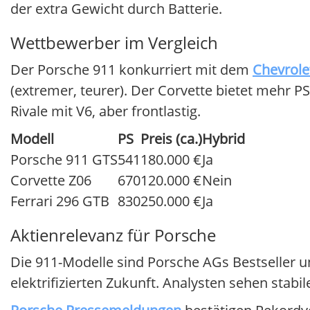
der extra Gewicht durch Batterie.
Wettbewerber im Vergleich
Der Porsche 911 konkurriert mit dem
Chevrole
(extremer, teurer). Der Corvette bietet mehr PS
Rivale mit V6, aber frontlastig.
Modell
PS
Preis (ca.)
Hybrid
Porsche 911 GTS
541
180.000 €
Ja
Corvette Z06
670
120.000 €
Nein
Ferrari 296 GTB
830
250.000 €
Ja
Aktienrelevanz für Porsche
Die 911-Modelle sind Porsche AGs Bestseller un
elektrifizierten Zukunft. Analysten sehen stab