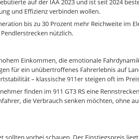
tierte auf der IAA 2023 und ist seit 2024 beste
tung und Effizienz verbinden wollen.
neration bis zu 30 Prozent mehr Reichweite im E
 Pendlerstrecken nützlich.
 hohem Einkommen, die emotionale Fahrdynamik
n für ein unübertroffenes Fahrerlebnis auf La
tabilität – klassische 911er steigen oft im Preis
nehmer finden im 911 GT3 RS eine Rennstrecken
enfahrer, die Verbrauch senken möchten, ohne au
 sollten vorbei schauen. Der Einstiegspreis liegt