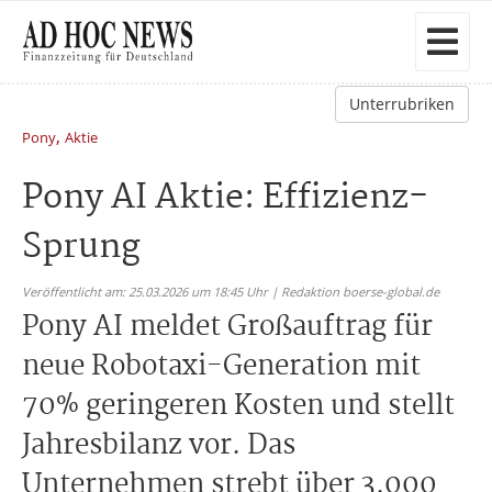
Unterrubriken
,
Pony
Aktie
Pony AI Aktie: Effizienz-
Sprung
Veröffentlicht am: 25.03.2026 um 18:45 Uhr | Redaktion boerse-global.de
Pony AI meldet Großauftrag für
neue Robotaxi-Generation mit
70% geringeren Kosten und stellt
Jahresbilanz vor. Das
Unternehmen strebt über 3.000