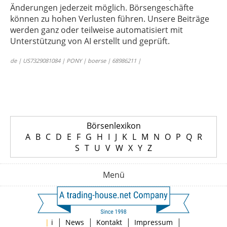
Änderungen jederzeit möglich. Börsengeschäfte
können zu hohen Verlusten führen. Unsere Beiträge
werden ganz oder teilweise automatisiert mit
Unterstützung von AI erstellt und geprüft.
de | US7329081084 | PONY | boerse | 68986211 |
Börsenlexikon
A
B
C
D
E
F
G
H
I
J
K
L
M
N
O
P
Q
R
S
T
U
V
W
X
Y
Z
Menü
|
|
|
|
|
i
News
Kontakt
Impressum