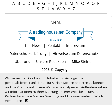
A
B
C
D
E
F
G
H
I
J
K
L
M
N
O
P
Q
R
S
T
U
V
W
X
Y
Z
Menü
|
|
|
|
|
i
News
Kontakt
Impressum
|
|
Datenschutzerklärung
Hinweise zum Datenschutz
|
|
|
Über uns
Unsere Redaktion
Mike Steiner
2026 © Copyright
Wir verwenden Cookies, um Inhalte und Anzeigen zu
personalisieren, Funktionen für soziale Medien anbieten zu können
und die Zugriffe auf unsere Website zu analysieren. Außerdem geben
wir Informationen zu Ihrer Nutzung unserer Website an unsere
Partner für soziale Medien, Werbung und Analysen weiter.
Details
Verstanden