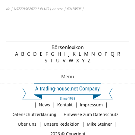
de | US72919P2020 | PLUG | boerse | 69478506 |
Börsenlexikon
A
B
C
D
E
F
G
H
I
J
K
L
M
N
O
P
Q
R
S
T
U
V
W
X
Y
Z
Menü
|
|
|
|
|
i
News
Kontakt
Impressum
|
|
Datenschutzerklärung
Hinweise zum Datenschutz
|
|
|
Über uns
Unsere Redaktion
Mike Steiner
2026 © Copyright