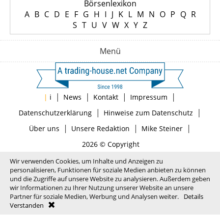
Börsenlexikon
A
B
C
D
E
F
G
H
I
J
K
L
M
N
O
P
Q
R
S
T
U
V
W
X
Y
Z
Menü
|
|
|
|
|
i
News
Kontakt
Impressum
|
|
Datenschutzerklärung
Hinweise zum Datenschutz
|
|
|
Über uns
Unsere Redaktion
Mike Steiner
2026 © Copyright
Wir verwenden Cookies, um Inhalte und Anzeigen zu
personalisieren, Funktionen für soziale Medien anbieten zu können
und die Zugriffe auf unsere Website zu analysieren. Außerdem geben
wir Informationen zu Ihrer Nutzung unserer Website an unsere
Partner für soziale Medien, Werbung und Analysen weiter.
Details
Verstanden