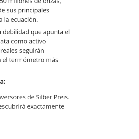
650 millones de onzas,
de sus principales
a la ecuación.
a debilidad que apunta el
plata como activo
 reales seguirán
 en el termómetro más
a:
versores de Silber Preis.
 descubrirá exactamente