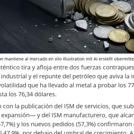
ción mantiene al mercado en vilo Illustration mit AI erstellt übermit
téntico tira y afloja entre dos fuerzas contrapues
trial y el repunte del petróleo que aviva la inf
volatilidad que ha llevado al metal a probar los 7
ta los 76,34 dólares.
con la publicación del ISM de servicios, que sub
 expansión— y del ISM manufacturero, que alcanz
(57,7%) y los nuevos pedidos (57,3%) confirmaron
 el 47,9%, por debajo del umbral de crecimiento. 