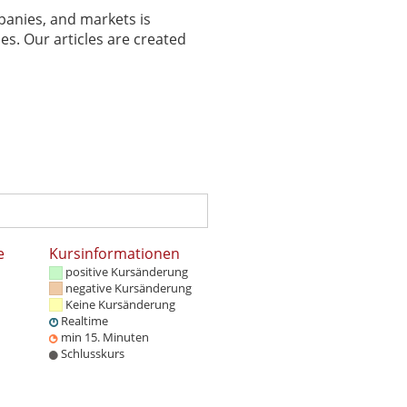
panies, and markets is
es. Our articles are created
e
Kursinformationen
positive Kursänderung
negative Kursänderung
Keine Kursänderung
Realtime
min 15. Minuten
Schlusskurs