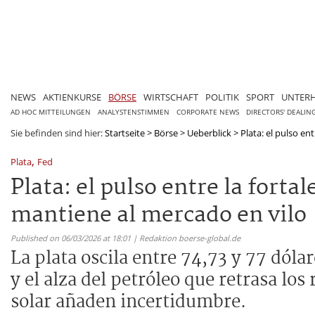
NEWS
AKTIENKURSE
BÖRSE
WIRTSCHAFT
POLITIK
SPORT
UNTER
AD HOC MITTEILUNGEN
ANALYSTENSTIMMEN
CORPORATE NEWS
DIRECTORS' DEALIN
Sie befinden sind hier:
Startseite
>
Börse
>
Ueberblick
>
Plata: el pulso entr
,
Plata
Fed
Plata: el pulso entre la fortal
mantiene al mercado en vilo
Published on 06/03/2026 at 18:01 | Redaktion boerse-global.de
La plata oscila entre 74,73 y 77 dól
y el alza del petróleo que retrasa los 
solar añaden incertidumbre.