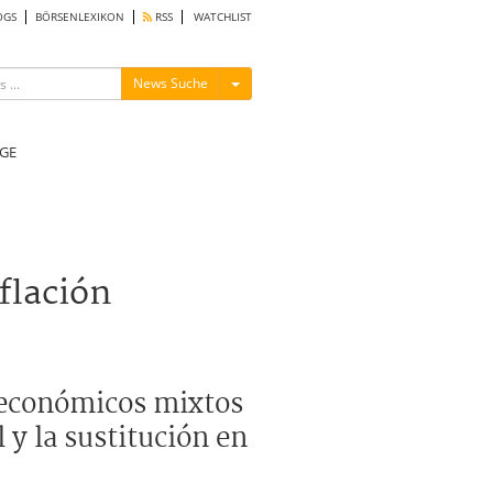
OGS
BÖRSENLEXIKON
RSS
WATCHLIST
Menü ein-/ausblenden
News Suche
GE
nflación
s económicos mixtos
l y la sustitución en