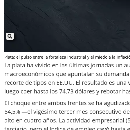
Plata: el pulso entre la fortaleza industrial y el miedo a la infla
La plata ha vivido en las últimas jornadas un au
macroeconómicos que apuntalan su demanda indus
recorte de tipos en EE.UU. El resultado es una 
luego caer hasta los 74,73 dólares y rebotar has
El choque entre ambos frentes se ha agudizado 
54,5% —el vigésimo tercer mes consecutivo de
alto en cuatro años. La actividad empresarial 
terciario, pero el índice de empleo cayó hasta