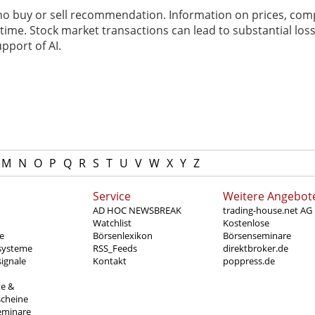
 no buy or sell recommendation. Information on prices, com
ime. Stock market transactions can lead to substantial loss
pport of AI.
M
N
O
P
Q
R
S
T
U
V
W
X
Y
Z
Service
Weitere Angebot
AD HOC NEWSBREAK
trading-house.net AG
Watchlist
Kostenlose
e
Börsenlexikon
Börsenseminare
systeme
RSS_Feeds
direktbroker.de
ignale
Kontakt
poppress.de
te &
scheine
eminare