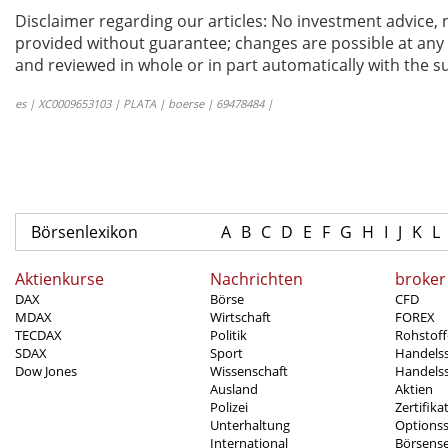
Disclaimer regarding our articles: No investment advice,
provided without guarantee; changes are possible at any t
and reviewed in whole or in part automatically with the su
es | XC0009653103 | PLATA | boerse | 69478484 |
Börsenlexikon
A
B
C
D
E
F
G
H
I
J
K
L
Aktienkurse
Nachrichten
broker
DAX
Börse
CFD
MDAX
Wirtschaft
FOREX
TECDAX
Politik
Rohstoff
SDAX
Sport
Handels
Dow Jones
Wissenschaft
Handelss
Ausland
Aktien
Polizei
Zertifika
Unterhaltung
Options
International
Börsens