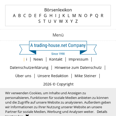
Börsenlexikon
A
B
C
D
E
F
G
H
I
J
K
L
M
N
O
P
Q
R
S
T
U
V
W
X
Y
Z
Menü
|
|
|
|
|
i
News
Kontakt
Impressum
|
|
Datenschutzerklärung
Hinweise zum Datenschutz
|
|
|
Über uns
Unsere Redaktion
Mike Steiner
2026 © Copyright
Wir verwenden Cookies, um Inhalte und Anzeigen zu
personalisieren, Funktionen für soziale Medien anbieten zu können
und die Zugriffe auf unsere Website zu analysieren. Außerdem geben
wir Informationen zu Ihrer Nutzung unserer Website an unsere
Partner für soziale Medien, Werbung und Analysen weiter.
Details