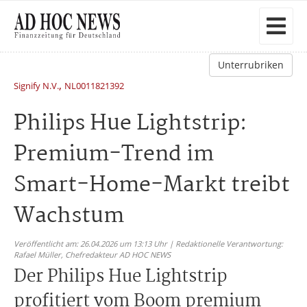
Unterrubriken
,
Signify N.V.
NL0011821392
Philips Hue Lightstrip:
Premium-Trend im
Smart-Home-Markt treibt
Wachstum
Veröffentlicht am: 26.04.2026 um 13:13 Uhr | Redaktionelle Verantwortung:
Rafael Müller,
Chefredakteur AD HOC NEWS
Der Philips Hue Lightstrip
profitiert vom Boom premium