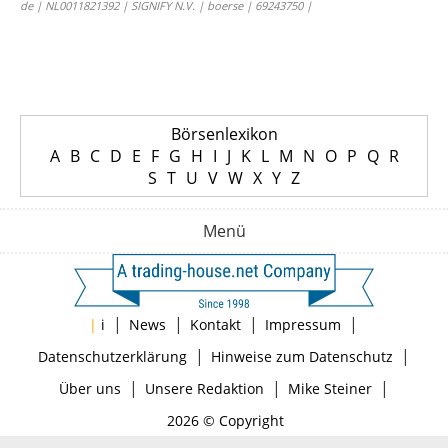
de | NL0011821392 | SIGNIFY N.V. | boerse | 69243750 |
Börsenlexikon
A
B
C
D
E
F
G
H
I
J
K
L
M
N
O
P
Q
R
S
T
U
V
W
X
Y
Z
Menü
|
|
|
|
|
i
News
Kontakt
Impressum
|
|
Datenschutzerklärung
Hinweise zum Datenschutz
|
|
|
Über uns
Unsere Redaktion
Mike Steiner
2026 © Copyright