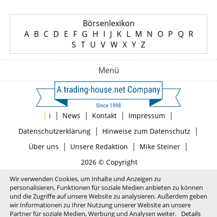
Börsenlexikon
A
B
C
D
E
F
G
H
I
J
K
L
M
N
O
P
Q
R
S
T
U
V
W
X
Y
Z
Menü
|
|
|
|
|
i
News
Kontakt
Impressum
|
|
Datenschutzerklärung
Hinweise zum Datenschutz
|
|
|
Über uns
Unsere Redaktion
Mike Steiner
2026 © Copyright
Wir verwenden Cookies, um Inhalte und Anzeigen zu
personalisieren, Funktionen für soziale Medien anbieten zu können
und die Zugriffe auf unsere Website zu analysieren. Außerdem geben
wir Informationen zu Ihrer Nutzung unserer Website an unsere
Partner für soziale Medien, Werbung und Analysen weiter.
Details