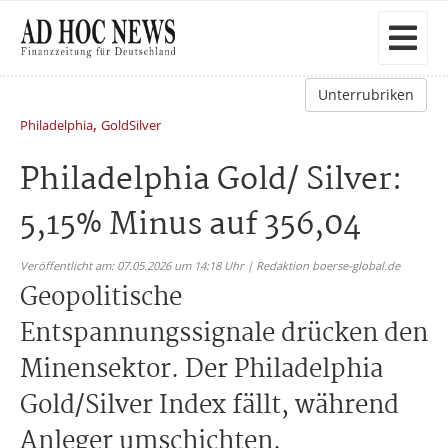
Unterrubriken
,
Philadelphia
GoldSilver
Philadelphia Gold/ Silver:
5,15% Minus auf 356,04
Veröffentlicht am: 07.05.2026 um 14:18 Uhr | Redaktion boerse-global.de
Geopolitische
Entspannungssignale drücken den
Minensektor. Der Philadelphia
Gold/Silver Index fällt, während
Anleger umschichten.