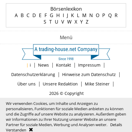
Börsenlexikon
A
B
C
D
E
F
G
H
I
J
K
L
M
N
O
P
Q
R
S
T
U
V
W
X
Y
Z
Menü
|
|
|
|
|
i
News
Kontakt
Impressum
|
|
Datenschutzerklärung
Hinweise zum Datenschutz
|
|
|
Über uns
Unsere Redaktion
Mike Steiner
2026 © Copyright
Wir verwenden Cookies, um Inhalte und Anzeigen zu
personalisieren, Funktionen für soziale Medien anbieten zu können
und die Zugriffe auf unsere Website zu analysieren. Außerdem geben
wir Informationen zu Ihrer Nutzung unserer Website an unsere
Partner für soziale Medien, Werbung und Analysen weiter.
Details
Verstanden