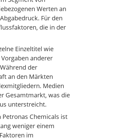
rgiebezogenen Werten an
n Abgabedruck. Für den
ussfaktoren, die in der
lne Einzeltitel wie
en Vorgaben anderer
. Während der
aft an den Märkten
ndexmitgliedern. Medien
 der Gesamtmarkt, was die
s unterstreicht.
 Petronas Chemicals ist
ckgang weniger einem
 Faktoren im