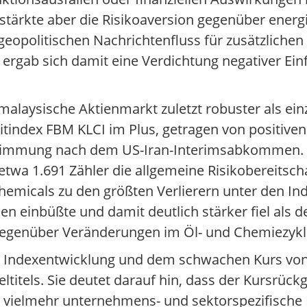
rstärkte aber die Risikoaversion gegenüber ene
eopolitischen Nachrichtenfluss für zusätzliche
rgab sich damit eine Verdichtung negativer Einfl
laysische Aktienmarkt zuletzt robuster als einze
eitindex FBM KLCI im Plus, getragen von positiv
r Stimmung nach dem US-Iran-Interimsabkommen
twa 1.691 Zähler die allgemeine Risikobereitsch
Chemicals zu den größten Verlierern unter den I
 Sen einbüßte und damit deutlich stärker fiel als
gegenüber Veränderungen im Öl- und Chemiezyklu
ven Indexentwicklung und dem schwachen Kurs von
eltitels. Sie deutet darauf hin, dass der Kursrü
n vielmehr unternehmens- und sektorspezifische