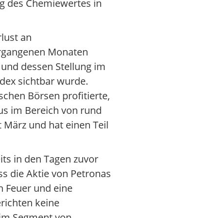
ng des Chemiewertes in
lust an
 vergangenen Monaten
und dessen Stellung im
ndex sichtbar wurde.
chen Börsen profitierte,
nus im Bereich von rund
t März und hat einen Teil
eits in den Tagen zuvor
s die Aktie von Petronas
n Feuer und eine
richten keine
n im Segment von