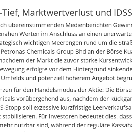
Tief, Marktwertverlust und IDS
nach übereinstimmenden Medienberichten Gewi
ahen Werten im Anschluss an einen unerwartet
trategisch wichtigen Meerengen rund um die Str
e von Petronas Chemicals Group Bhd an der Börse 
n, nachdem der Markt die zuvor starke Kursentwi
wegung erfolgte vor dem Hintergrund sinkender 
n Umfelds und potenziell höherem Angebot begr
zen für den Handelsmodus der Aktie: Die Börse s
hemicals vorübergehend aus, nachdem der Rückgan
SS-Stopp soll exzessive kurzfristige Leerverkaufs
stabilisieren. Für Investoren bedeutet dies, dass 
t mehr nutzbar sind, während der reguläre Kassaha