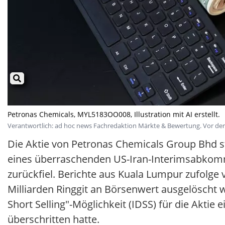
Petronas Chemicals, MYL5183OO008, Illustration mit AI erstellt.
Verantwortlich: ad hoc news Fachredaktion Märkte & Bewertung. Vor der V
Die Aktie von Petronas Chemicals Group Bhd s
eines überraschenden US-Iran-Interimsabkomme
zurückfiel. Berichte aus Kuala Lumpur zufolge v
Milliarden Ringgit an Börsenwert ausgelöscht w
Short Selling"-Möglichkeit (IDSS) für die Aktie
überschritten hatte.