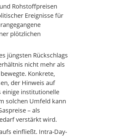
 und Rohstoffpreisen
tischer Ereignisse für
vorangegangene
ner plötzlichen
es jüngsten Rückschlags
hältnis nicht mehr als
 bewegte. Konkrete,
sen, der Hinweis auf
inige institutionelle
nem solchen Umfeld kann
aspreise – als
darf verstärkt wird.
fs einfließt. Intra-Day-