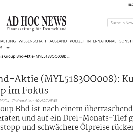
BL
HALTUNG
WISSENSCHAFT
AUSLAND
POLIZEI
INTERNATIONAL
SONSTI
GS
ls Group Bhd-Aktie (MYL5183OO008): ...
hd-Aktie (MYL5183OO008): Ku
p im Fokus
 Müller,
Chefredakteur AD HOC NEWS
roup Bhd ist nach einem überraschen
eraten und auf ein Drei-Monats-Tief g
stopp und schwächere Ölpreise rück