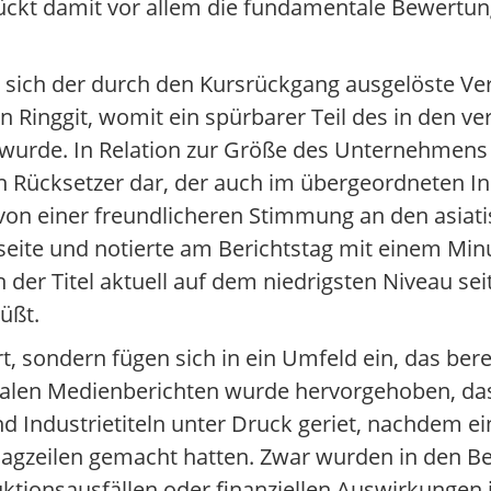
ückt damit vor allem die fundamentale Bewertu
sich der durch den Kursrückgang ausgelöste Ver
en Ringgit, womit ein spürbarer Teil des in den
urde. In Relation zur Größe des Unternehmens 
en Rücksetzer dar, der auch im übergeordneten I
von einer freundlicheren Stimmung an den asiatis
rseite und notierte am Berichtstag mit einem Mi
 der Titel aktuell auf dem niedrigsten Niveau sei
üßt.
t, sondern fügen sich in ein Umfeld ein, das ber
okalen Medienberichten wurde hervorgehoben, das
 Industrietiteln unter Druck geriet, nachdem ei
agzeilen gemacht hatten. Zwar wurden in den Be
uktionsausfällen oder finanziellen Auswirkunge