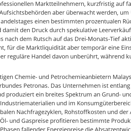
essionellen Marktteilnehmern, kurzfristig auf fa
 Aufsichtsbehörden aber überwacht werden, um 
 Handelstages einen bestimmten prozentualen Rü
 damit den Druck durch spekulative Leerverkäuf
nach dem Rutsch auf das Drei-Monats-Tief aktiv
t, für die Marktliquidität aber temporär eine Ei
der reguläre Handel davon unberührt, während ku
htigen Chemie- und Petrochemieanbietern Malay
rbundes Petronas. Das Unternehmen ist entlang
 produziert ein breites Spektrum an Grund- und
 Industriematerialien und im Konsumgüterbereic
obalen Nachfragezyklen, Rohstoffkosten und der 
Öl- und Gaspreise profitieren bestimmte Produkt
 Phasen fallender Energiepreise die Absatzentwi