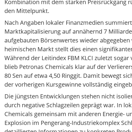
Kombination mit dem starken Preisrückgang r
den Mittelpunkt.
Nach Angaben lokaler Finanzmedien summiert 
Marktkapitalisierung auf annähernd 7 Milliard
aufgebauten Börsenwertes wieder abgegeben w
heimischen Markt stellt dies einen signifikant
Während der Leitindex FBM KLCI zuletzt sogar 
blieb Petronas Chemicals klar auf der Verliere
80 Sen auf etwa 4,50 Ringgit. Damit bewegt sich
der vorherigen Kursgewinne vollständig eingeb
Die jüngsten Entwicklungen stehen nicht isolier
durch negative Schlagzeilen geprägt war. In l
Chemicals gemeinsam mit anderen Energie- und
Explosion im Pengerang-Industriekomplex Schl
detaillierten Informationen zu konkreten Prod