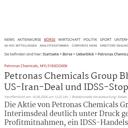
NEWS
AKTIENKURSE
BÖRSE
WIRTSCHAFT
POLITIK
SPORT
UNTER
AD HOC MITTEILUNGEN
ANALYSTENSTIMMEN
CORPORATE NEWS
DIRECTORS' DEALIN
Sie befinden sind hier:
Startseite
>
Börse
>
Ueberblick
>
Petronas Chemica
,
Petronas Chemicals
MYL5183OO008
Petronas Chemicals Group B
US-Iran-Deal und IDSS-Stop
Veröffentlicht am: 16.06.2026 um 12:22 Uhr | Redaktionelle Verantwortung: Rafael
Die Aktie von Petronas Chemicals G
Interimsdeal deutlich unter Druck g
Profitmitnahmen, ein IDSS-Handels