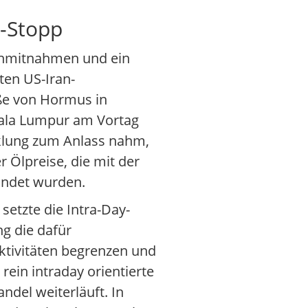
S-Stopp
nnmitnahmen und ein
en US-Iran-
aße von Hormus in
Kuala Lumpur am Vortag
cklung zum Anlass nahm,
Ölpreise, die mit der
ündet wurden.
etzte die Intra-Day-
g die dafür
aktivitäten begrenzen und
rein intraday orientierte
ndel weiterläuft. In