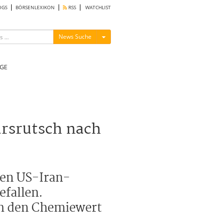
OGS
BÖRSENLEXIKON
RSS
WATCHLIST
Menü ein-/ausblenden
News Suche
GE
rsrutsch nach
den US-Iran-
efallen.
en den Chemiewert