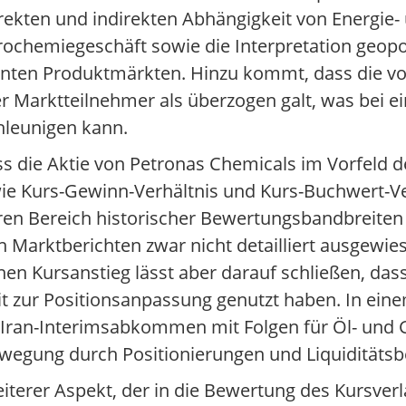
ekten und indirekten Abhängigkeit von Energie-
ochemiegeschäft sowie die Interpretation geopoli
evanten Produktmärkten. Hinzu kommt, dass die 
 Marktteilnehmer als überzogen galt, was bei ei
leunigen kann.
 die Aktie von Petronas Chemicals im Vorfeld d
ie Kurs-Gewinn-Verhältnis und Kurs-Buchwert-Ver
eren Bereich historischer Bewertungsbandbreiten
 Marktberichten zwar nicht detailliert ausgewie
ursanstieg lässt aber darauf schließen, dass e
it zur Positionsanpassung genutzt haben. In ei
-Iran-Interimsabkommen mit Folgen für Öl- und G
ewegung durch Positionierungen und Liquiditätsbe
terer Aspekt, der in die Bewertung des Kursverlau