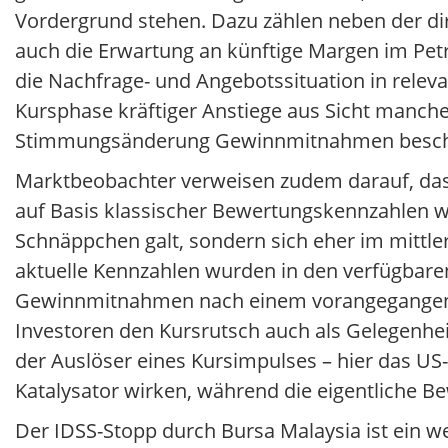
Vordergrund stehen. Dazu zählen neben der dir
auch die Erwartung an künftige Margen im Petr
die Nachfrage- und Angebotssituation in rel
Kursphase kräftiger Anstiege aus Sicht mancher
Stimmungsänderung Gewinnmitnahmen besch
Marktbeobachter verweisen zudem darauf, dass
auf Basis klassischer Bewertungskennzahlen w
Schnäppchen galt, sondern sich eher im mittl
aktuelle Kennzahlen wurden in den verfügbaren
Gewinnmitnahmen nach einem vorangegangenen K
Investoren den Kursrutsch auch als Gelegenhe
der Auslöser eines Kursimpulses – hier das US
Katalysator wirken, während die eigentliche B
Der IDSS-Stopp durch Bursa Malaysia ist ein wei