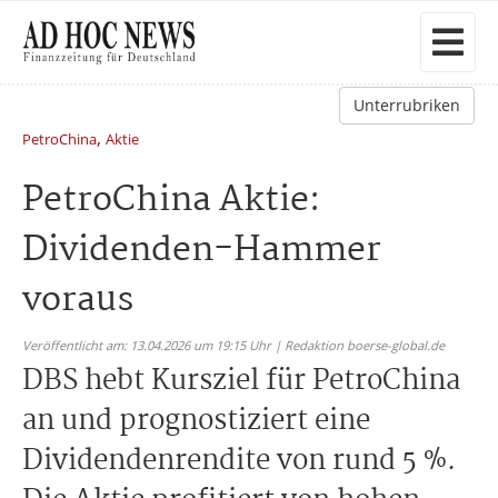
Unterrubriken
,
PetroChina
Aktie
PetroChina Aktie:
Dividenden-Hammer
voraus
Veröffentlicht am: 13.04.2026 um 19:15 Uhr | Redaktion boerse-global.de
DBS hebt Kursziel für PetroChina
an und prognostiziert eine
Dividendenrendite von rund 5 %.