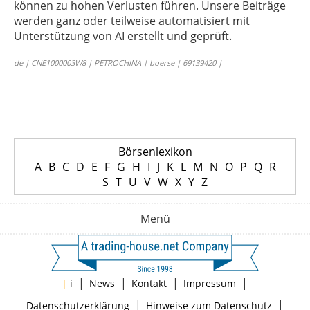
können zu hohen Verlusten führen. Unsere Beiträge
werden ganz oder teilweise automatisiert mit
Unterstützung von AI erstellt und geprüft.
de | CNE1000003W8 | PETROCHINA | boerse | 69139420 |
Börsenlexikon
A
B
C
D
E
F
G
H
I
J
K
L
M
N
O
P
Q
R
S
T
U
V
W
X
Y
Z
Menü
|
|
|
|
|
i
News
Kontakt
Impressum
|
|
Datenschutzerklärung
Hinweise zum Datenschutz