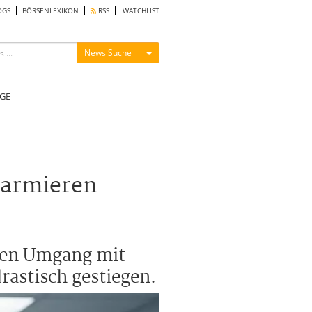
OGS
BÖRSENLEXIKON
RSS
WATCHLIST
Menü ein-/ausblenden
News Suche
GE
larmieren
 den Umgang mit
rastisch gestiegen.