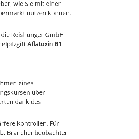
er, wie Sie mit einer
upermarkt nutzen können.
te die Reishunger GmbH
elpilzgift
Aflatoxin B1
Rahmen eines
rungskursen über
erten dank des
rfere Kontrollen. Für
 ab. Branchenbeobachter