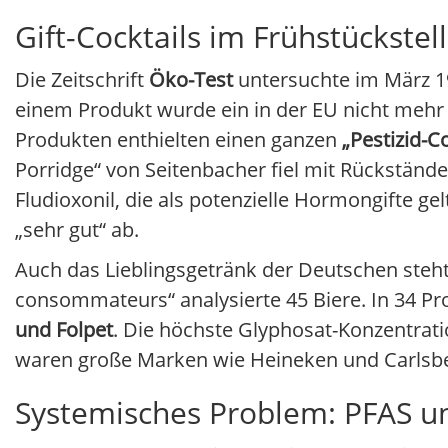
Gift-Cocktails im Frühstückstel
Die Zeitschrift
Öko-Test
untersuchte im März 19
einem Produkt wurde ein in der EU nicht mehr 
Produkten enthielten einen ganzen
„Pestizid-Co
Porridge“ von Seitenbacher fiel mit Rückständ
Fludioxonil, die als potenzielle Hormongifte ge
„sehr gut“ ab.
Auch das Lieblingsgetränk der Deutschen steht 
consommateurs“ analysierte 45 Biere. In 34 P
und Folpet
. Die höchste Glyphosat-Konzentrati
waren große Marken wie Heineken und Carlsberg
Systemisches Problem: PFAS u