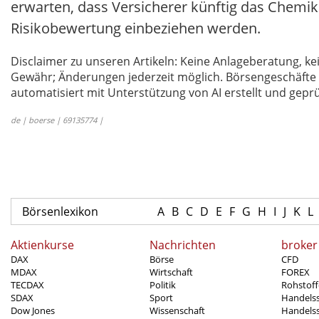
erwarten, dass Versicherer künftig das Chemik
Risikobewertung einbeziehen werden.
Disclaimer zu unseren Artikeln: Keine Anlageberatung,
Gewähr; Änderungen jederzeit möglich. Börsengeschäfte 
automatisiert mit Unterstützung von AI erstellt und geprü
de | boerse | 69135774 |
Börsenlexikon
A
B
C
D
E
F
G
H
I
J
K
L
Aktienkurse
Nachrichten
broker
DAX
Börse
CFD
MDAX
Wirtschaft
FOREX
TECDAX
Politik
Rohstoff
SDAX
Sport
Handels
Dow Jones
Wissenschaft
Handelss