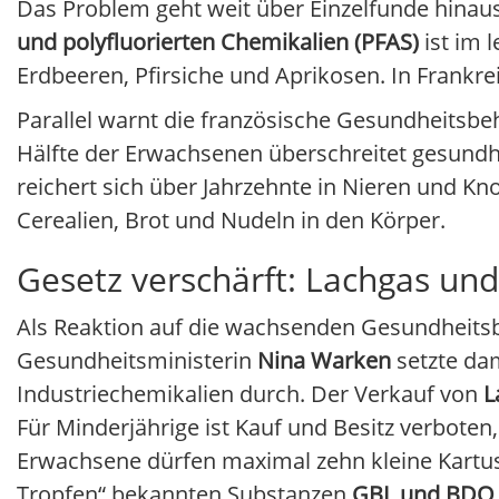
Das Problem geht weit über Einzelfunde hinau
und polyfluorierten Chemikalien (PFAS)
ist im 
Erdbeeren, Pfirsiche und Aprikosen. In Frankre
Parallel warnt die französische Gesundheitsb
Hälfte der Erwachsenen überschreitet gesundh
reichert sich über Jahrzehnte in Nieren und K
Cerealien, Brot und Nudeln in den Körper.
Gesetz verschärft: Lachgas und
Als Reaktion auf die wachsenden Gesundheitsbe
Gesundheitsministerin
Nina Warken
setzte dam
Industriechemikalien durch. Der Verkauf von
L
Für Minderjährige ist Kauf und Besitz verbote
Erwachsene dürfen maximal zehn kleine Kartus
Tropfen“ bekannten Substanzen
GBL und BDO