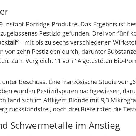
ler
 Instant-Porridge-Produkte. Das Ergebnis ist be
zugelassenes Pestizid gefunden. Drei von fünf k
cktail“
– mit bis zu sechs verschiedenen Wirkstof
en von zehn Pestiziden durch, darunter Substanz
lten. Zum Vergleich: 11 von 14 getesteten Bio-Por
unter Beschuss. Eine französische Studie von „6
roben wurden Pestizidspuren nachgewiesen, dar
on fand sich im Affligem Blonde mit 9,3 Mikrogr
 rückstandsfrei, doch drei Biere raten die Teste
nd Schwermetalle im Anstieg