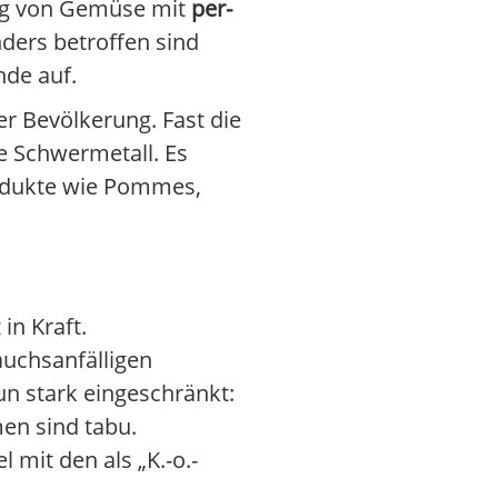
ung von Gemüse mit
per-
ders betroffen sind
nde auf.
er Bevölkerung. Fast die
e Schwermetall. Es
rodukte wie Pommes,
in Kraft.
auchsanfälligen
un stark eingeschränkt:
en sind tabu.
mit den als „K.-o.-