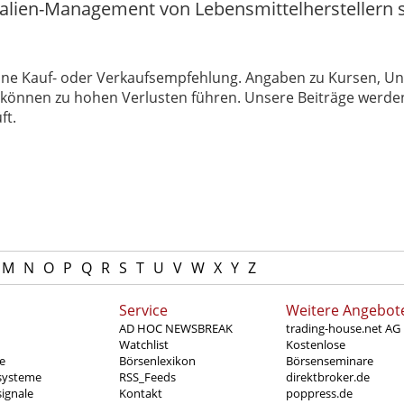
alien-Management von Lebensmittelherstellern st
 keine Kauf- oder Verkaufsempfehlung. Angaben zu Kursen,
können zu hohen Verlusten führen. Unsere Beiträge werden
ft.
M
N
O
P
Q
R
S
T
U
V
W
X
Y
Z
Service
Weitere Angebot
AD HOC NEWSBREAK
trading-house.net AG
Watchlist
Kostenlose
e
Börsenlexikon
Börsenseminare
systeme
RSS_Feeds
direktbroker.de
ignale
Kontakt
poppress.de