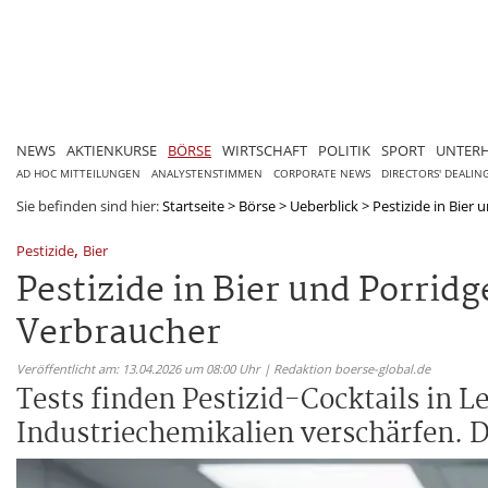
NEWS
AKTIENKURSE
BÖRSE
WIRTSCHAFT
POLITIK
SPORT
UNTER
AD HOC MITTEILUNGEN
ANALYSTENSTIMMEN
CORPORATE NEWS
DIRECTORS' DEALIN
Sie befinden sind hier:
Startseite
>
Börse
>
Ueberblick
>
Pestizide in Bier
,
Pestizide
Bier
Pestizide in Bier und Porri
Verbraucher
Veröffentlicht am: 13.04.2026 um 08:00 Uhr | Redaktion boerse-global.de
Tests finden Pestizid-Cocktails in
Industriechemikalien verschärfen. D