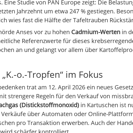
s. Eine Studie von PAN Europe zeigt: Die Belast
letzten Jahrzehnt um etwa 247 % gestiegen. Beson
ich wies fast die Hälfte der Tafeltrauben Rückstä
ehörde Anses vor zu hohen
Cadmium-Werten
in d
eitliche Referenzwerte für dieses krebserregend
nochen an und gelangt vor allem über Kartoffelp
 „K.-o.-Tropfen“ im Fokus
denken trat am 12. April 2026 ein neues Gesetz 
it strengere Regeln für den Verkauf von missbr
achgas (Distickstoffmonoxid)
in Kartuschen ist n
n, Verkäufe über Automaten oder Online-Plattform
chen pro Transaktion erwerben. Auch der Handel 
wird schärfer kontrolliert.