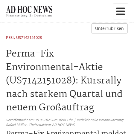
Unterrubriken
,
PESI
US7142151028
Perma-Fix
Environmental-Aktie
(US7142151028): Kursrally
nach starkem Quartal und
neuem Großauftrag
Veröffentlicht am: 19.05.2026 um 10:41 Uhr | Redaktionelle Verantwortung:
Rafael Müller,
Chefredakteur AD HOC NEWS