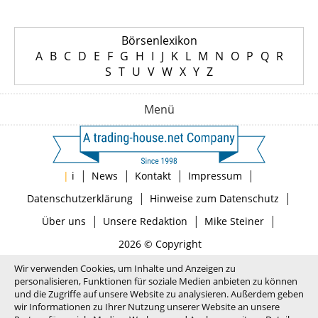
Börsenlexikon
A
B
C
D
E
F
G
H
I
J
K
L
M
N
O
P
Q
R
S
T
U
V
W
X
Y
Z
Menü
|
|
|
|
|
i
News
Kontakt
Impressum
|
|
Datenschutzerklärung
Hinweise zum Datenschutz
|
|
|
Über uns
Unsere Redaktion
Mike Steiner
2026 © Copyright
Wir verwenden Cookies, um Inhalte und Anzeigen zu
personalisieren, Funktionen für soziale Medien anbieten zu können
und die Zugriffe auf unsere Website zu analysieren. Außerdem geben
wir Informationen zu Ihrer Nutzung unserer Website an unsere