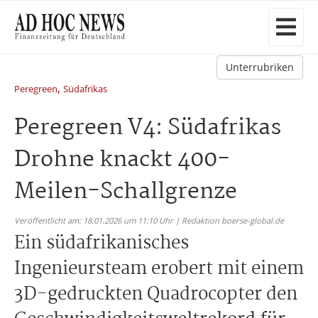
Unterrubriken
,
Peregreen
Südafrikas
Peregreen V4: Südafrikas
Drohne knackt 400-
Meilen-Schallgrenze
Veröffentlicht am: 18.01.2026 um 11:10 Uhr | Redaktion boerse-global.de
Ein südafrikanisches
Ingenieursteam erobert mit einem
3D-gedruckten Quadrocopter den