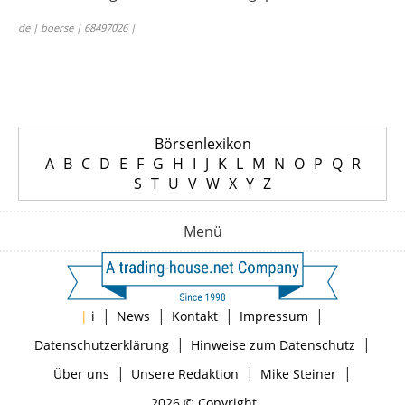
de | boerse | 68497026 |
Börsenlexikon
A
B
C
D
E
F
G
H
I
J
K
L
M
N
O
P
Q
R
S
T
U
V
W
X
Y
Z
Menü
|
|
|
|
|
i
News
Kontakt
Impressum
|
|
Datenschutzerklärung
Hinweise zum Datenschutz
|
|
|
Über uns
Unsere Redaktion
Mike Steiner
2026 © Copyright