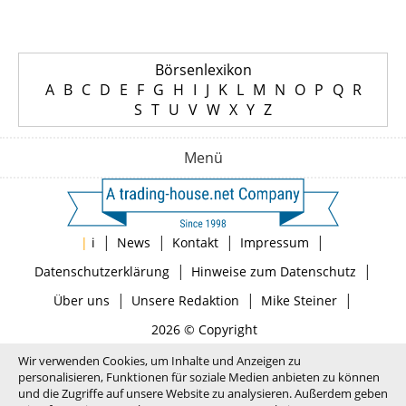
Börsenlexikon
A
B
C
D
E
F
G
H
I
J
K
L
M
N
O
P
Q
R
S
T
U
V
W
X
Y
Z
Menü
|
|
|
|
|
i
News
Kontakt
Impressum
|
|
Datenschutzerklärung
Hinweise zum Datenschutz
|
|
|
Über uns
Unsere Redaktion
Mike Steiner
2026 © Copyright
Wir verwenden Cookies, um Inhalte und Anzeigen zu
personalisieren, Funktionen für soziale Medien anbieten zu können
und die Zugriffe auf unsere Website zu analysieren. Außerdem geben