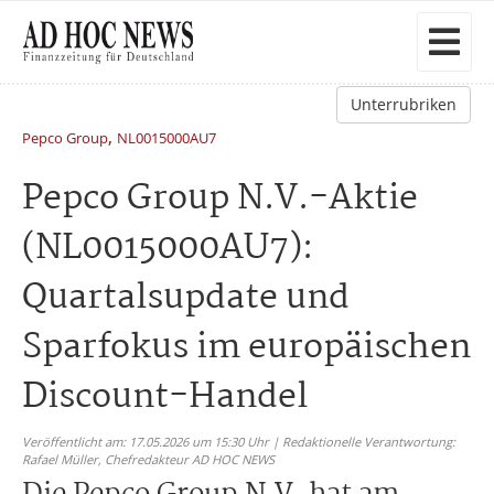
Unterrubriken
,
Pepco Group
NL0015000AU7
Pepco Group N.V.-Aktie
(NL0015000AU7):
Quartalsupdate und
Sparfokus im europäischen
Discount-Handel
Veröffentlicht am: 17.05.2026 um 15:30 Uhr | Redaktionelle Verantwortung:
Rafael Müller,
Chefredakteur AD HOC NEWS