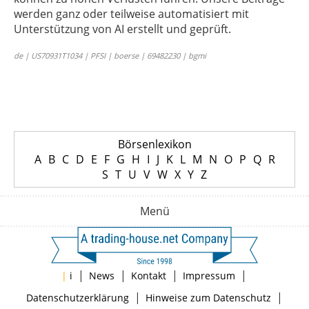
werden ganz oder teilweise automatisiert mit
Unterstützung von AI erstellt und geprüft.
de | US70931T1034 | PFSI | boerse | 69482230 | bgmi
Börsenlexikon
A
B
C
D
E
F
G
H
I
J
K
L
M
N
O
P
Q
R
S
T
U
V
W
X
Y
Z
Menü
|
|
|
|
|
i
News
Kontakt
Impressum
|
|
Datenschutzerklärung
Hinweise zum Datenschutz