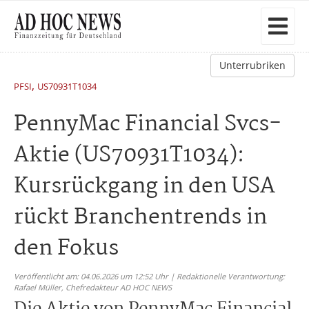
Unterrubriken
,
PFSI
US70931T1034
PennyMac Financial Svcs-
Aktie (US70931T1034):
Kursrückgang in den USA
rückt Branchentrends in
den Fokus
Veröffentlicht am: 04.06.2026 um 12:52 Uhr | Redaktionelle Verantwortung:
Rafael Müller,
Chefredakteur AD HOC NEWS