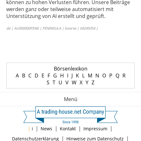
können zu hohen Verlusten führen. Unsere Beiträge
werden ganz oder teilweise automatisiert mit
Unterstützung von AI erstellt und geprüft.
de | AU000000PEN6 | PENINSULA | boerse | 69249354 |
Börsenlexikon
A
B
C
D
E
F
G
H
I
J
K
L
M
N
O
P
Q
R
S
T
U
V
W
X
Y
Z
Menü
|
|
|
|
|
i
News
Kontakt
Impressum
|
|
Datenschutzerklärung
Hinweise zum Datenschutz