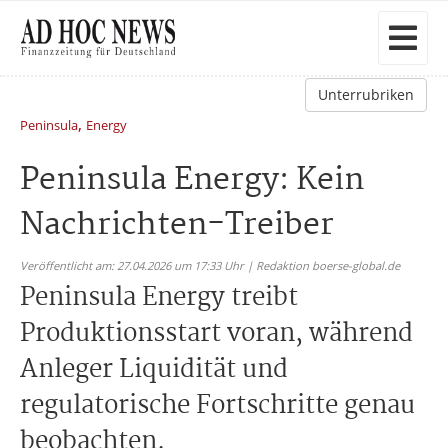
Unterrubriken
,
Peninsula
Energy
Peninsula Energy: Kein
Nachrichten-Treiber
Veröffentlicht am: 27.04.2026 um 17:33 Uhr | Redaktion boerse-global.de
Peninsula Energy treibt
Produktionsstart voran, während
Anleger Liquidität und
regulatorische Fortschritte genau
beobachten.