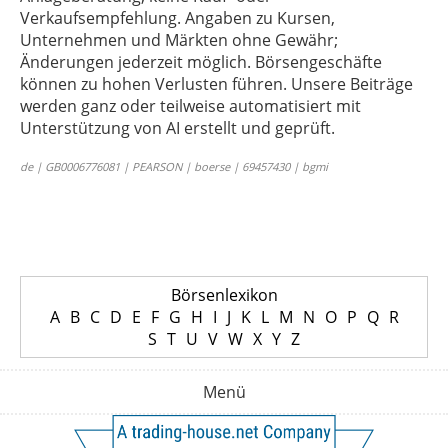
Verkaufsempfehlung. Angaben zu Kursen,
Unternehmen und Märkten ohne Gewähr;
Änderungen jederzeit möglich. Börsengeschäfte
können zu hohen Verlusten führen. Unsere Beiträge
werden ganz oder teilweise automatisiert mit
Unterstützung von AI erstellt und geprüft.
de | GB0006776081 | PEARSON | boerse | 69457430 | bgmi
Börsenlexikon
A
B
C
D
E
F
G
H
I
J
K
L
M
N
O
P
Q
R
S
T
U
V
W
X
Y
Z
Menü