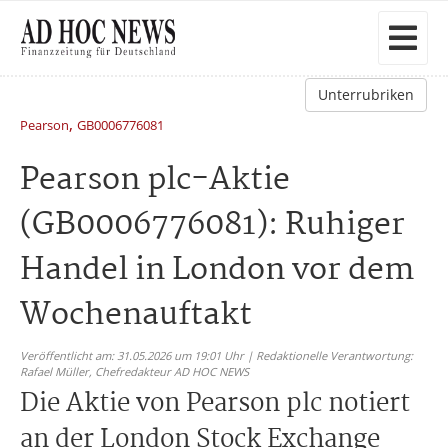
Unterrubriken
,
Pearson
GB0006776081
Pearson plc-Aktie
(GB0006776081): Ruhiger
Handel in London vor dem
Wochenauftakt
Veröffentlicht am: 31.05.2026 um 19:01 Uhr | Redaktionelle Verantwortung:
Rafael Müller,
Chefredakteur AD HOC NEWS
Die Aktie von Pearson plc notiert
an der London Stock Exchange