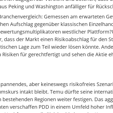
 aus Peking und Washington anfälliger für Rücks
 im Branchenvergleich: Gemessen am erwarteten
chen Aufschlag gegenüber klassischen Einzelhan
n Bewertungsmultiplikatoren westlicher Plattfor
 dass der Markt einen Risikoabschlag für den St
litischen Lage zum Teil wieder lösen könnte. And
 Risiken für gerechtfertigt und sehen die Aktie e
pannendes, aber keineswegs risikofreies Szenar
umskurs intakt bleibt. Temu dürfte seine interna
in bestehenden Regionen weiter festigen. Das ag
ten verschaffen PDD in einem Umfeld hoher Infl