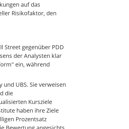
rkungen auf das
ler Risikofaktor, den
all Street gegenüber PDD
sens der Analysten klar
rform" ein, während
y und UBS. Sie verweisen
d die
lisierten Kursziele
itute haben ihre Ziele
ligen Prozentsatz
ie Bewertung angesichts