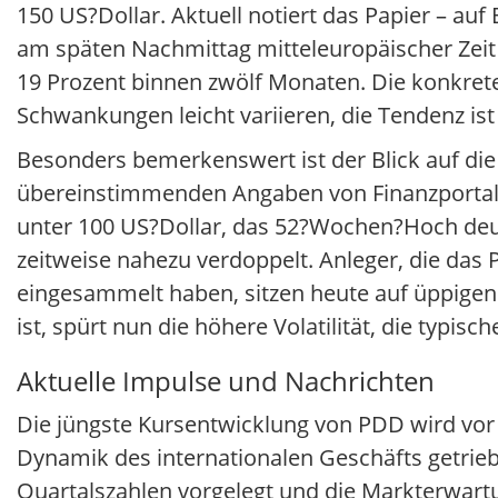
150 US?Dollar. Aktuell notiert das Papier – a
am späten Nachmittag mitteleuropäischer Zeit 
19 Prozent binnen zwölf Monaten. Die konkret
Schwankungen leicht variieren, die Tendenz ist
Besonders bemerkenswert ist der Blick auf di
übereinstimmenden Angaben von Finanzportal
unter 100 US?Dollar, das 52?Wochen?Hoch deutl
zeitweise nahezu verdoppelt. Anleger, die das
eingesammelt haben, sitzen heute auf üppige
ist, spürt nun die höhere Volatilität, die typi
Aktuelle Impulse und Nachrichten
Die jüngste Kursentwicklung von PDD wird vo
Dynamik des internationalen Geschäfts getri
Quartalszahlen vorgelegt und die Markterwart