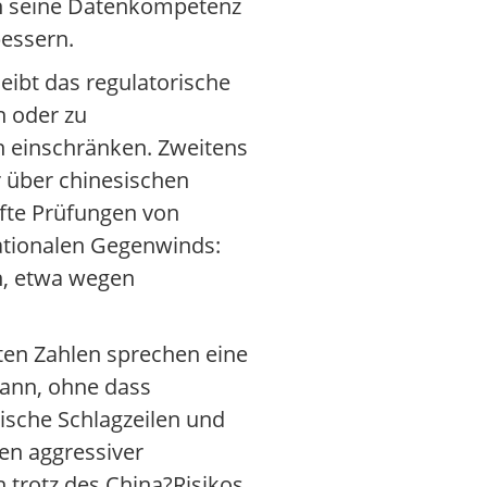
ern seine Datenkompetenz
bessern.
eibt das regulatorische
n oder zu
 einschränken. Zweitens
 über chinesischen
fte Prüfungen von
rnationalen Gegenwinds:
en, etwa wegen
sten Zahlen sprechen eine
kann, ohne dass
tische Schlagzeilen und
hen aggressiver
n trotz des China?Risikos