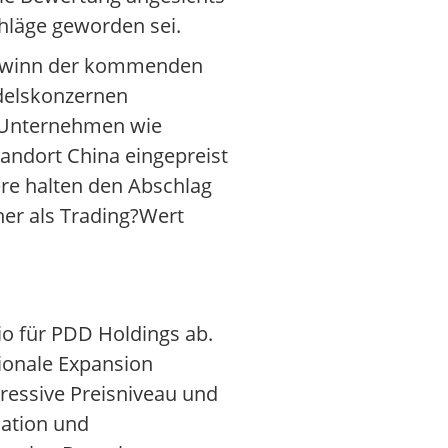
chläge geworden sei.
 Gewinn der kommenden
delskonzernen
m?Unternehmen wie
andort China eingepreist
ere halten den Abschlag
her als Trading?Wert
io für PDD Holdings ab.
tionale Expansion
gressive Preisniveau und
ation und