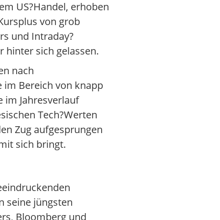
s dem US?Handel, erhoben
 Kursplus von grob
rs und Intraday?
 hinter sich gelassen.
gen nach
 im Bereich von knapp
 im Jahresverlauf
nesischen Tech?Werten
nden Zug aufgesprungen
it sich bringt.
beeindruckenden
 seine jüngsten
ters, Bloomberg und