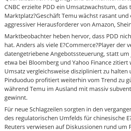
CNBC erzielte PDD ein Umsatzwachstum, das tei
Marktplatz?Geschäft Temu wächst rasant und e
aggressiver Herausforderer von Amazon, Shein
Marktbeobachter heben hervor, dass PDD nicht 
hat. Anders als viele E?Commerce?Player der ve
datengetriebene Angebotssteuerung, statt um
etwa bei Bloomberg und Yahoo Finance zitiert
Umsatz vergleichsweise diszipliniert zu halten
Pinduoduo profitiert weiterhin vom Trend zu g
während Temu im Ausland mit massiv subvent
gewinnt.
Für neue Schlagzeilen sorgten in den vergan
des regulatorischen Umfelds für chinesische 
Reuters verwiesen auf Diskussionen rund um P