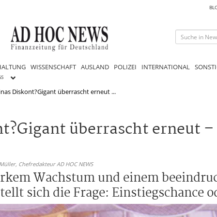
BL
HALTUNG
WISSENSCHAFT
AUSLAND
POLIZEI
INTERNATIONAL
SONSTI
GS
nas Diskont?Gigant überrascht erneut ...
?Gigant überrascht erneut – w
 Müller,
Chefredakteur AD HOC NEWS
tarkem Wachstum und einem beeindru
ellt sich die Frage: Einstiegschance o