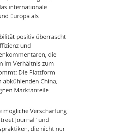
as internationale
und Europa als
lität positiv überrascht
ffizienz und
tenkommentaren, die
n im Verhältnis zum
kommt: Die Plattform
ch abkühlenden China,
gnen Marktanteile
e mögliche Verschärfung
treet Journal" und
raktiken, die nicht nur