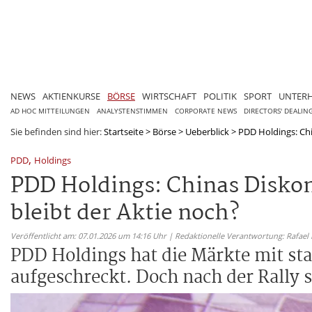
NEWS
AKTIENKURSE
BÖRSE
WIRTSCHAFT
POLITIK
SPORT
UNTER
AD HOC MITTEILUNGEN
ANALYSTENSTIMMEN
CORPORATE NEWS
DIRECTORS' DEALIN
Sie befinden sind hier:
Startseite
>
Börse
>
Ueberblick
>
PDD Holdings: Chi
,
PDD
Holdings
PDD Holdings: Chinas Diskont
bleibt der Aktie noch?
Veröffentlicht am: 07.01.2026 um 14:16 Uhr | Redaktionelle Verantwortung: Rafael
PDD Holdings hat die Märkte mit s
aufgeschreckt. Doch nach der Rally st