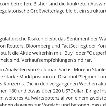
.com betreffen. Bisher sind die konkreten Auswi
ulatorische Großwetterlage bleibt ein strukturel
egulatorische Risiken bleibt das Sentiment der W
n Reuters, Bloomberg und FactSet liegt der Kon
stuft die Aktie weiterhin mit "Buy" oder "Outpe
rheit sind. Verkaufsempfehlungen sind rar.
em Analysten von Goldman Sachs, Morgan Stanle
e starke Marktposition im Discount?Segment un
 Konzerns. Die in den vergangenen Wochen aktua
hen 180 und etwas über 220 US?Dollar. Einige Inst
 weiteres Aufwärtspotenzial von einem zweistel
ahnen dagegen zur Vorsicht und betonen, dass d