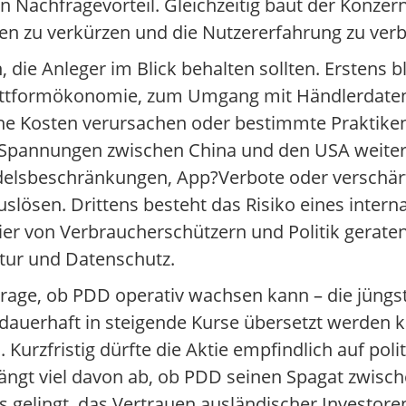
len Nachfragevorteil. Gleichzeitig baut der Konz
iten zu verkürzen und die Nutzererfahrung zu ver
ie Anleger im Blick behalten sollten. Erstens bl
Plattformökonomie, zum Umgang mit Händlerdate
e Kosten verursachen oder bestimmte Praktiken
Spannungen zwischen China und den USA weiter
elsbeschränkungen, App?Verbote oder verschär
auslösen. Drittens besteht das Risiko eines inte
sier von Verbraucherschützern und Politik gerat
ktur und Datenschutz.
 Frage, ob PDD operativ wachsen kann – die jüng
dauerhaft in steigende Kurse übersetzt werden 
Kurzfristig dürfte die Aktie empfindlich auf poli
 hängt viel davon ab, ob PDD seinen Spagat zwisc
s gelingt, das Vertrauen ausländischer Investore