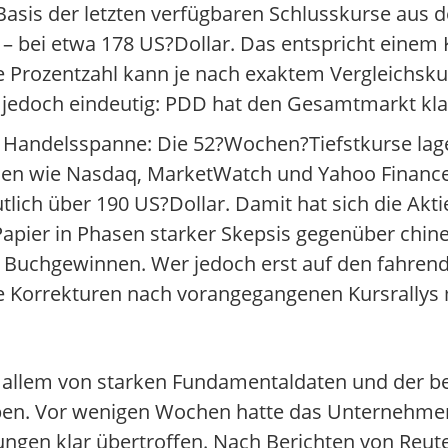
uf Basis der letzten verfügbaren Schlusskurse au
– bei etwa 178 US?Dollar. Das entspricht einem
e Prozentzahl kann je nach exaktem Vergleichsku
 jedoch eindeutig: PDD hat den Gesamtmarkt klar
e Handelsspanne: Die 52?Wochen?Tiefstkurse la
en wie Nasdaq, MarketWatch und Yahoo Finance
ich über 190 US?Dollar. Damit hat sich die Aktie
 Papier in Phasen starker Skepsis gegenüber chi
n Buchgewinnen. Wer jedoch erst auf den fahre
sche Korrekturen nach vorangegangenen Kursrallys m
r allem von starken Fundamentaldaten und der 
eben. Vor wenigen Wochen hatte das Unternehmen
ungen klar übertroffen. Nach Berichten von Reu