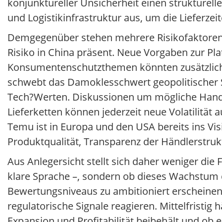
konjunktureller Unsicherheit einen strukturel
und Logistikinfrastruktur aus, um die Lieferze
Demgegenüber stehen mehrere Risikofaktoren, d
Risiko in China präsent. Neue Vorgaben zur 
Konsumentenschutzthemen könnten zusätzlich
schwebt das Damoklesschwert geopolitischer 
Tech?Werten. Diskussionen um mögliche Hand
Lieferketten können jederzeit neue Volatilität 
Temu ist in Europa und den USA bereits ins Vi
Produktqualität, Transparenz der Händlerstru
Aus Anlegersicht stellt sich daher weniger die
klare Sprache –, sondern ob dieses Wachstum 
Bewertungsniveaus zu ambitioniert erscheinen. 
regulatorische Signale reagieren. Mittelfristig
Expansion und Profitabilität beibehält und ob e