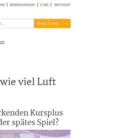
OGS
BÖRSENLEXIKON
RSS
WATCHLIST
Menü ein-/ausblenden
News Suche
GE
ie viel Luft
ckenden Kursplus
der spätes Spiel?