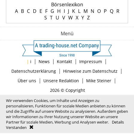
Börsenlexikon
A
B
C
D
E
F
G
H
I
J
K
L
M
N
O
P
Q
R
S
T
U
V
W
X
Y
Z
Menü
|
|
|
|
|
i
News
Kontakt
Impressum
|
|
Datenschutzerklärung
Hinweise zum Datenschutz
|
|
|
Über uns
Unsere Redaktion
Mike Steiner
2026 © Copyright
Wir verwenden Cookies, um Inhalte und Anzeigen zu
personalisieren, Funktionen für soziale Medien anbieten zu können
und die Zugriffe auf unsere Website zu analysieren. Außerdem geben
wir Informationen zu Ihrer Nutzung unserer Website an unsere
Partner für soziale Medien, Werbung und Analysen weiter.
Details
Verstanden