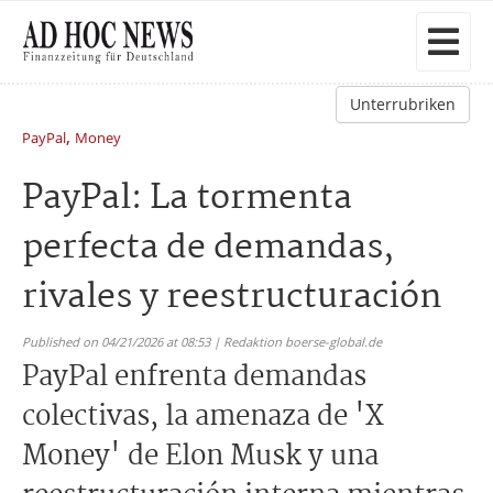
Unterrubriken
,
PayPal
Money
PayPal: La tormenta
perfecta de demandas,
rivales y reestructuración
Published on 04/21/2026 at 08:53 | Redaktion boerse-global.de
PayPal enfrenta demandas
colectivas, la amenaza de 'X
Money' de Elon Musk y una