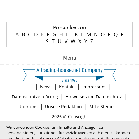
Börsenlexikon
A
B
C
D
E
F
G
H
I
J
K
L
M
N
O
P
Q
R
S
T
U
V
W
X
Y
Z
Menü
|
|
|
|
|
i
News
Kontakt
Impressum
|
|
Datenschutzerklärung
Hinweise zum Datenschutz
|
|
|
Über uns
Unsere Redaktion
Mike Steiner
2026 © Copyright
Wir verwenden Cookies, um Inhalte und Anzeigen zu
personalisieren, Funktionen für soziale Medien anbieten zu können
und die Zugriffe auf unsere Website zu analysieren. Außerdem geben