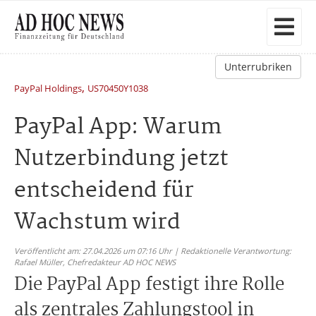
Unterrubriken
,
PayPal Holdings
US70450Y1038
PayPal App: Warum
Nutzerbindung jetzt
entscheidend für
Wachstum wird
Veröffentlicht am: 27.04.2026 um 07:16 Uhr | Redaktionelle Verantwortung:
Rafael Müller,
Chefredakteur AD HOC NEWS
Die PayPal App festigt ihre Rolle
als zentrales Zahlungstool in