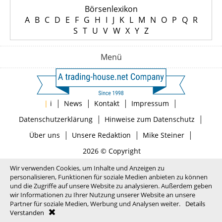
Börsenlexikon
A
B
C
D
E
F
G
H
I
J
K
L
M
N
O
P
Q
R
S
T
U
V
W
X
Y
Z
Menü
|
|
|
|
|
i
News
Kontakt
Impressum
|
|
Datenschutzerklärung
Hinweise zum Datenschutz
|
|
|
Über uns
Unsere Redaktion
Mike Steiner
2026 © Copyright
Wir verwenden Cookies, um Inhalte und Anzeigen zu
personalisieren, Funktionen für soziale Medien anbieten zu können
und die Zugriffe auf unsere Website zu analysieren. Außerdem geben
wir Informationen zu Ihrer Nutzung unserer Website an unsere
Partner für soziale Medien, Werbung und Analysen weiter.
Details
Verstanden