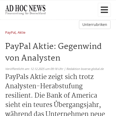
Unterrubriken
,
PayPal
Aktie
PayPal Aktie: Gegenwind
von Analysten
Veröffentlicht am: 12.12.2025 um 09:18 Uhr | Redaktion boerse-global.de
PayPals Aktie zeigt sich trotz
Analysten-Herabstufung
resilient. Die Bank of America
sieht ein teures Übergangsjahr,
während das Unternehmen neue