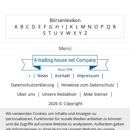
Börsenlexikon
A
B
C
D
E
F
G
H
I
J
K
L
M
N
O
P
Q
R
S
T
U
V
W
X
Y
Z
Menü
|
|
|
|
|
i
News
Kontakt
Impressum
|
|
Datenschutzerklärung
Hinweise zum Datenschutz
|
|
|
Über uns
Unsere Redaktion
Mike Steiner
2026 © Copyright
Wir verwenden Cookies, um Inhalte und Anzeigen zu
personalisieren, Funktionen für soziale Medien anbieten zu können
und die Zugriffe auf unsere Website zu analysieren. Außerdem geben
wir Informationen zu Ihrer Nutzung unserer Website an unsere