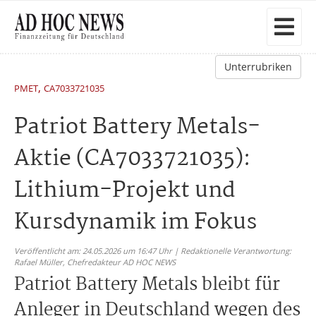
Unterrubriken
,
PMET
CA7033721035
Patriot Battery Metals-
Aktie (CA7033721035):
Lithium-Projekt und
Kursdynamik im Fokus
Veröffentlicht am: 24.05.2026 um 16:47 Uhr | Redaktionelle Verantwortung:
Rafael Müller,
Chefredakteur AD HOC NEWS
Patriot Battery Metals bleibt für
Anleger in Deutschland wegen des