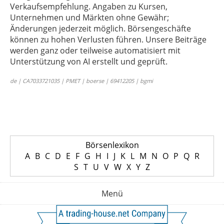
Verkaufsempfehlung. Angaben zu Kursen,
Unternehmen und Märkten ohne Gewähr;
Änderungen jederzeit möglich. Börsengeschäfte
können zu hohen Verlusten führen. Unsere Beiträge
werden ganz oder teilweise automatisiert mit
Unterstützung von AI erstellt und geprüft.
de | CA7033721035 | PMET | boerse | 69412205 | bgmi
Börsenlexikon
A
B
C
D
E
F
G
H
I
J
K
L
M
N
O
P
Q
R
S
T
U
V
W
X
Y
Z
Menü