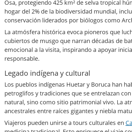
Osa, protegiendo 425 km² de selva tropical húm
hogar del 2% de la biodiversidad mundial, inc
conservación liderados por biólogos como Archi
La atmósfera histórica evoca pioneros que lu
cubiertos de musgo que narran décadas de bata
emocional a la visita, inspirando a apoyar inici
responsable.
Legado indígena y cultural
Los pueblos indígenas Huetar y Boruca han habi
petroglifos y tradiciones que se entrelazan con
natural, sino como sitio patrimonial vivo. La 
ancestrales entre raíces gigantes y niebla matu
Viajeros pueden unirse a tours culturales en
Ca
medicina tradicional. Esto enriquece el viaje