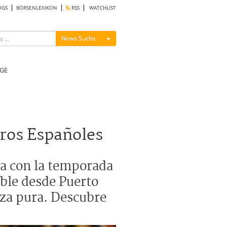
OGS
BÖRSENLEXIKON
RSS
WATCHLIST
Menü ein-/ausblenden
News Suche
GE
ros Españoles
ta con la temporada
ible desde Puerto
eza pura. Descubre