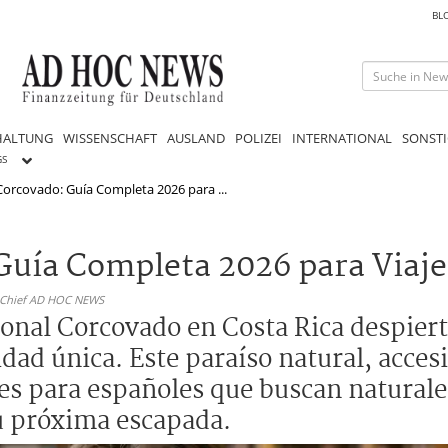
BL
HALTUNG
WISSENSCHAFT
AUSLAND
POLIZEI
INTERNATIONAL
SONSTI
GS
orcovado: Guía Completa 2026 para ...
Guía Completa 2026 para Viaje
n-Chief AD HOC NEWS
cional Corcovado en Costa Rica despier
idad única. Este paraíso natural, acces
les para españoles que buscan natural
tu próxima escapada.