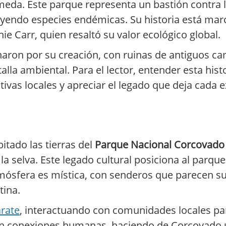
eda. Este parque representa un bastión contra l
luyendo especies endémicas. Su historia está ma
e Carr, quien resaltó su valor ecológico global.
charon por su creación, con ruinas de antiguos
lla ambiental. Para el lector, entender esta his
ativas locales y apreciar el legado que deja cada 
tado las tierras del
Parque Nacional Corcovado
 la selva. Este legado cultural posiciona al parq
atmósfera es mística, con senderos que parecen su
tina.
rate
, interactuando con comunidades locales pa
 con conexiones humanas, haciendo de Corcovado 