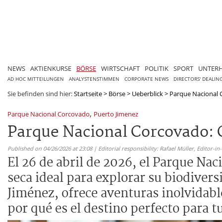
NEWS
AKTIENKURSE
BÖRSE
WIRTSCHAFT
POLITIK
SPORT
UNTER
AD HOC MITTEILUNGEN
ANALYSTENSTIMMEN
CORPORATE NEWS
DIRECTORS' DEALIN
Sie befinden sind hier:
Startseite
>
Börse
>
Ueberblick
>
Parque Nacional C
,
Parque Nacional Corcovado
Puerto Jimenez
Parque Nacional Corcovado: 
Published on 04/26/2026 at 23:08 | Editorial responsibility: Rafael Müller,
Editor-i
El 26 de abril de 2026, el Parque Na
seca ideal para explorar su biodivers
Jiménez, ofrece aventuras inolvidab
por qué es el destino perfecto para 