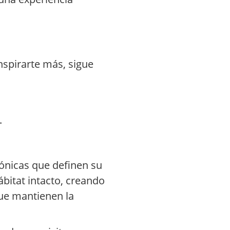
nspirarte más, sigue
.
cónicas que definen su
bitat intacto, creando
que mantienen la