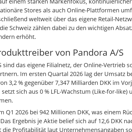
uf einem starken Markenfokus, kontinuierliche
stationäre Stores als auch Online-Plattformen um
schließend weltweit über das eigene Retail-Netz
 die Schweiz zählen dabei zu den wichtigen Absa
ändern erhöht.
rodukttreiber von Pandora A/S
sind das eigene Filialnetz, der Online-Vertrieb s
ern. Im ersten Quartal 2026 lag der Umsatz bei
n 3,2 % gegenüber 7,347 Milliarden DKK im Vorja
setzt sich aus 0 % LFL-Wachstum (Like-for-like
mmen.
 im Q1 2026 bei 942 Millionen DKK, was einem R
Das Ergebnis je Aktie belief sich auf 12,6 DKK na
ie Profitabilität laut Unternehmensangaben soli