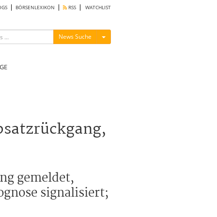
OGS
BÖRSENLEXIKON
RSS
WATCHLIST
Menü ein-/ausblenden
News Suche
GE
bsatzrückgang,
ng gemeldet,
ognose signalisiert;