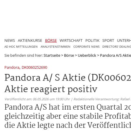
NEWS
AKTIENKURSE
BÖRSE
WIRTSCHAFT
POLITIK
SPORT
UNTER
AD HOC MITTEILUNGEN
ANALYSTENSTIMMEN
CORPORATE NEWS
DIRECTORS' DEALIN
Sie befinden sind hier:
Startseite
>
Börse
>
Ueberblick
>
Pandora A/S Aktie
,
Pandora
DK0060252690
Pandora A/ S Aktie (DK00602
Aktie reagiert positiv
Veröffentlicht am: 06.05.2026 um 19:00 Uhr | Redaktionelle Verantwortung: Rafael
Pandora A/S hat im ersten Quartal
gleichzeitig aber eine stabile Profit
die Aktie legte nach der Veröffentli