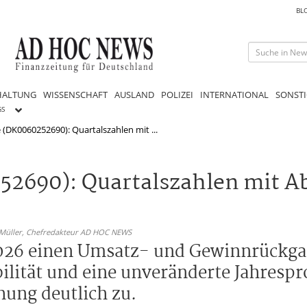
BL
HALTUNG
WISSENSCHAFT
AUSLAND
POLIZEI
INTERNATIONAL
SONSTI
GS
 (DK0060252690): Quartalszahlen mit ...
52690): Quartalszahlen mit A
 Müller,
Chefredakteur AD HOC NEWS
 2026 einen Umsatz- und Gewinnrückga
abilität und eine unveränderte Jahrespr
chung deutlich zu.