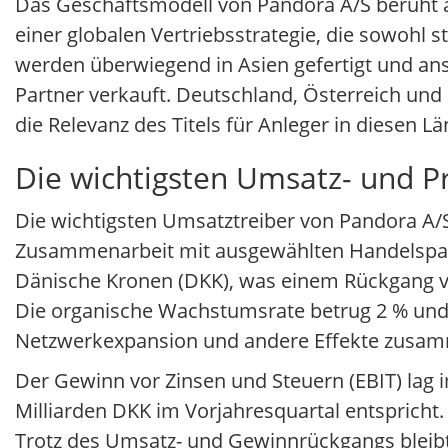
Das Geschäftsmodell von Pandora A/S beruht a
einer globalen Vertriebsstrategie, die sowohl 
werden überwiegend in Asien gefertigt und an
Partner verkauft. Deutschland, Österreich und
die Relevanz des Titels für Anleger in diesen L
Die wichtigsten Umsatz- und P
Die wichtigsten Umsatztreiber von Pandora A/S 
Zusammenarbeit mit ausgewählten Handelspartn
Dänische Kronen (DKK), was einem Rückgang vo
Die organische Wachstumsrate betrug 2 % und 
Netzwerkexpansion und andere Effekte zusa
Der Gewinn vor Zinsen und Steuern (EBIT) lag
Milliarden DKK im Vorjahresquartal entspricht. 
Trotz des Umsatz- und Gewinnrückgangs bleibt d