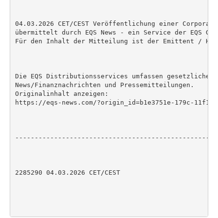
04.03.2026 CET/CEST Veröffentlichung einer Corporate
übermittelt durch EQS News - ein Service der EQS Grou
Für den Inhalt der Mitteilung ist der Emittent / Her
Die EQS Distributionsservices umfassen gesetzliche M
News/Finanznachrichten und Pressemitteilungen.

Originalinhalt anzeigen:

https://eqs-news.com/?origin_id=b1e3751e-179c-11f1-8
----------------------------------------------------
2285290 04.03.2026 CET/CEST
