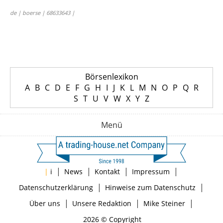
de | boerse | 68633643 |
Börsenlexikon
A
B
C
D
E
F
G
H
I
J
K
L
M
N
O
P
Q
R
S
T
U
V
W
X
Y
Z
Menü
|
|
|
|
|
i
News
Kontakt
Impressum
|
|
Datenschutzerklärung
Hinweise zum Datenschutz
|
|
|
Über uns
Unsere Redaktion
Mike Steiner
2026 © Copyright