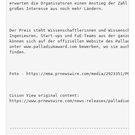
erwarten die Organisatoren einen Anstieg der Zahl de
großes Interesse aus noch mehr Ländern.

Der Preis steht Wissenschaftlerinnen und Wissenschaf
Ingenieuren, Start-ups und FuE-Teams aus der ganzen 
können sich auf der offiziellen Website des Palladiu
unter www.palladiumaward.com bewerben, wo sie auch w
finden.

Foto - https://mma.prnewswire.com/media/2923351/PGSA
Cision View original content:

https://www.prnewswire.com/news-releases/palladium-g
----------------------------------------------------