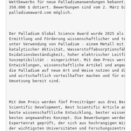
Wettbewerbs für neue Palladiumanwendungen bekannt. D
350.000 $ dotiert. Bewerbungen sind vom 2. März bis 
palladiumaward.com möglich.

Der Palladium Global Science Award wurde 2025 als gl
Ermittlung und Förderung wissenschaftlicher und tech
unter Verwendung von Palladium - einem Metall mit ein
katalytischer Aktivität, Wasserstoffabsorptionsfähigk
Oxidationsbeständigkeit, hoher elektrischer Leitfähi
Suszeptibilität - eingerichtet. Mit dem Preis werden
Entwicklungen, wissenschaftliche Artikel und angewan
die Palladium auf neue Art und Weise nutzen und die 
und wirtschaftlich vorteilhafter machen und für eine
Umsetzung bereit sind.

Mit dem Preis werden fünf Presiträger aus drei Berei
Scientific Development, Best Scientific Article and 
beste wissenschaftliche Entwicklung, bester wissensc
bestes angewandtes Konzept. Die Bewerbungen werden v
Expertenrat geprüft, der sich aus hochrangigen Wisse
der wichtigsten Universitäten und Forschungszentren 