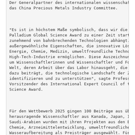
Der Generalpartner des internationalen wissenschaftl
das China Precious Metals Industry Committee.

"Es ist in höchstem Maße symbolisch, dass wir die zw
Palladium Global Science Award zu einer Zeit starten
zunehmend von bahnbrechenden Technologien abhängt. P
außergewöhnliche Eigenschaften, die innovative Lösun
Energie, Chemie, Medizin, umweltfreundliche Technolog
High-Tech-Industrie ermöglichen. Diese Auszeichnung 
um Wissenschaftlerinnen und Wissenschaftler und Fors
Welt, deren Arbeit über das Labor hinausgeht, die In
dazu beiträgt, die technologische Landschaft der Zuk
identifizieren und zu unterstützen", sagte Professor
Vorsitzender des International Expert Council of the
Science Award.

Für den Wettbewerb 2025 gingen 100 Beiträge aus über
herausragende Wissenschaftler aus Kanada, Japan, Ind
Saudi-Arabien wurden mit ihren Projekten aus den Ber
Chemie, Arzneimittelentwicklung, umweltfreundliche M
Wasseraufbereitung als Preisträger ausgewählt. Für d