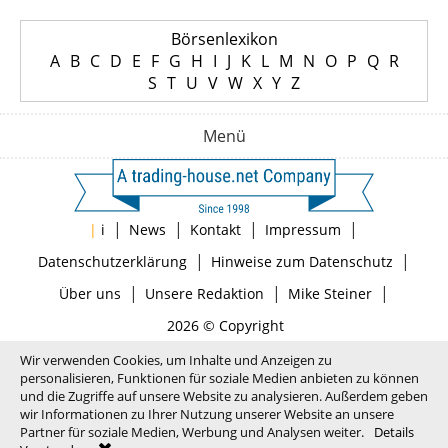
Börsenlexikon
A
B
C
D
E
F
G
H
I
J
K
L
M
N
O
P
Q
R
S
T
U
V
W
X
Y
Z
Menü
|
|
|
|
|
i
News
Kontakt
Impressum
|
|
Datenschutzerklärung
Hinweise zum Datenschutz
|
|
|
Über uns
Unsere Redaktion
Mike Steiner
2026 © Copyright
Wir verwenden Cookies, um Inhalte und Anzeigen zu
personalisieren, Funktionen für soziale Medien anbieten zu können
und die Zugriffe auf unsere Website zu analysieren. Außerdem geben
wir Informationen zu Ihrer Nutzung unserer Website an unsere
Partner für soziale Medien, Werbung und Analysen weiter.
Details