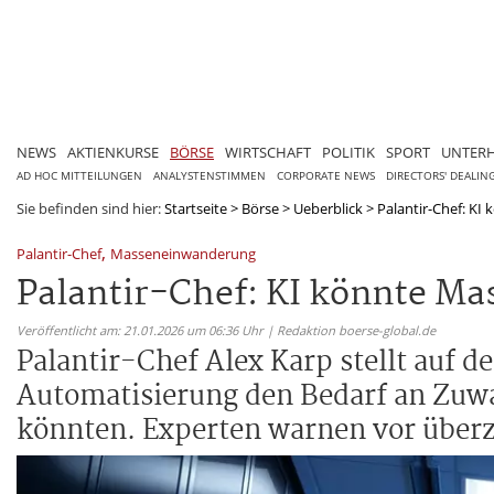
NEWS
AKTIENKURSE
BÖRSE
WIRTSCHAFT
POLITIK
SPORT
UNTER
AD HOC MITTEILUNGEN
ANALYSTENSTIMMEN
CORPORATE NEWS
DIRECTORS' DEALIN
Sie befinden sind hier:
Startseite
>
Börse
>
Ueberblick
>
Palantir-Chef: KI
,
Palantir-Chef
Masseneinwanderung
Palantir-Chef: KI könnte M
Veröffentlicht am: 21.01.2026 um 06:36 Uhr | Redaktion boerse-global.de
Palantir-Chef Alex Karp stellt auf 
Automatisierung den Bedarf an Zuwa
könnten. Experten warnen vor übe