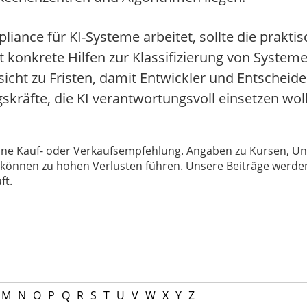
iance für KI-Systeme arbeitet, sollte die prakti
 konkrete Hilfen zur Klassifizierung von Systeme
cht zu Fristen, damit Entwickler und Entscheid
kräfte, die KI verantwortungsvoll einsetzen wol
 keine Kauf- oder Verkaufsempfehlung. Angaben zu Kursen,
können zu hohen Verlusten führen. Unsere Beiträge werden
ft.
M
N
O
P
Q
R
S
T
U
V
W
X
Y
Z