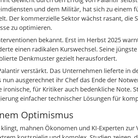
eimdiensten und dem Militär, hat sich zu einem 
elt. Der kommerzielle Sektor wächst rasant, die S
sse zu optimieren.
Interventionen bekannt. Erst im Herbst 2025 warn
derte einen radikalen Kurswechsel. Seine jüngst
ablierte Denkmuster gezielt herausfordert.
alantir verstärkt. Das Unternehmen lieferte in 
nun ausgerechnet ihr Chef das Ende der Notwen
ironische, für Kritiker auch bedenkliche Note. S
erung einfacher technischer Lösungen für kompl
enem Optimismus
d klingt, mahnen Ökonomen und KI-Experten zur V
rem kostspielig und komplex. Studien zeigen, da