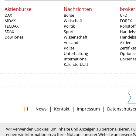
Aktienkurse
Nachrichten
broker
DAX
Börse
CFD
MDAX
Wirtschaft
FOREX
TECDAX
Politik
Rohstoff
SDAX
Sport
Handels
Dow Jones
Wissenschaft
Handelss
Ausland
Aktien
Polizei
Zertifika
Unterhaltung
Options
International
Börsens
Kalenderblatt
|
|
|
|
|
i
News
Kontakt
Impressum
Datenschutze
Wir verwenden Cookies, um Inhalte und Anzeigen zu personalisieren, Fu
geben wir Informationen zu Ihrer Nutzung unserer Website an unsere Pa