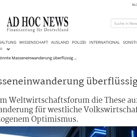
BL
HALTUNG
WISSENSCHAFT
AUSLAND
POLIZEI
INTERNATIONAL
SONSTI
GS
 könnte Masseneinwanderung überflüssig ...
asseneinwanderung überflüssi
dem Weltwirtschaftsforum die These auf
nderung für westliche Volkswirtschaf
rzogenem Optimismus.