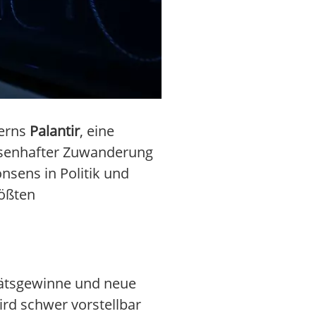
zerns
Palantir
, eine
assenhafter Zuwanderung
nsens in Politik und
rößten
tätsgewinne und neue
rd schwer vorstellbar