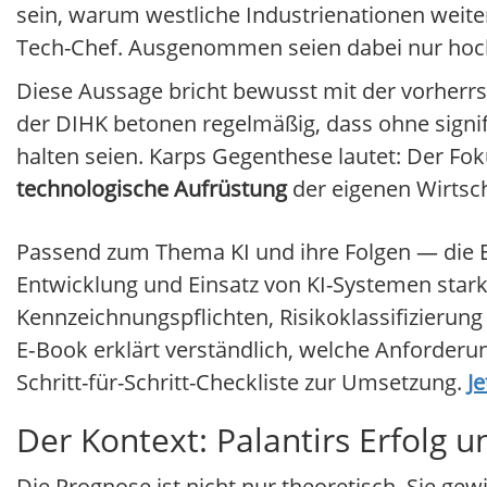
sein, warum westliche Industrienationen weite
Tech-Chef. Ausgenommen seien dabei nur hochs
Diese Aussage bricht bewusst mit der vorherrsc
der DIHK betonen regelmäßig, dass ohne signi
halten seien. Karps Gegenthese lautet: Der Fo
technologische Aufrüstung
der eigenen Wirtsch
Passend zum Thema KI und ihre Folgen — die EU
Entwicklung und Einsatz von KI-Systemen star
Kennzeichnungspflichten, Risikoklassifizierun
E‑Book erklärt verständlich, welche Anforderung
Schritt-für-Schritt-Checkliste zur Umsetzung.
J
Der Kontext: Palantirs Erfolg 
Die Prognose ist nicht nur theoretisch. Sie ge