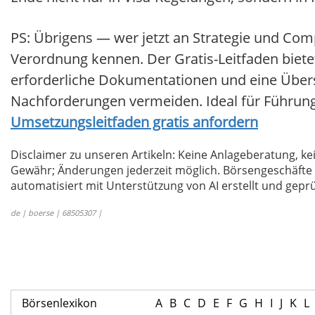
PS: Übrigens — wer jetzt an Strategie und Compl
Verordnung kennen. Der Gratis-Leitfaden bietet
erforderliche Dokumentationen und eine Übersi
Nachforderungen vermeiden. Ideal für Führungs
Umsetzungsleitfaden gratis anfordern
Disclaimer zu unseren Artikeln: Keine Anlageberatung,
Gewähr; Änderungen jederzeit möglich. Börsengeschäfte 
automatisiert mit Unterstützung von AI erstellt und geprü
de | boerse | 68505307 |
Börsenlexikon
A
B
C
D
E
F
G
H
I
J
K
L