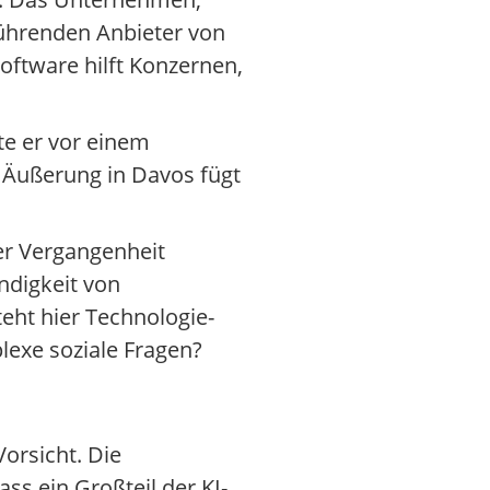
führenden Anbieter von
oftware hilft Konzernen,
te er vor einem
e Äußerung in Davos fügt
der Vergangenheit
digkeit von
teht hier Technologie-
exe soziale Fragen?
orsicht. Die
ss ein Großteil der KI-