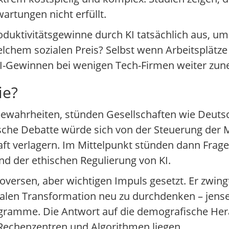
artungen nicht erfüllt.
oduktivitätsgewinne durch KI tatsächlich aus, um
lchem sozialen Preis? Selbst wenn Arbeitsplätze
 KI-Gewinnen bei wenigen Tech-Firmen weiter zu
ie?
 bewahrheiten, stünden Gesellschaften wie Deut
che Debatte würde sich von der Steuerung der M
ft verlagern. Im Mittelpunkt stünden dann Frag
und der ethischen Regulierung von KI.
versen, aber wichtigen Impuls gesetzt. Er zwingt 
italen Transformation neu zu durchdenken – jensei
ogramme. Die Antwort auf die demografische He
 Rechenzentren und Algorithmen liegen.