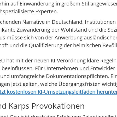
rhin auf Einwanderung in großem Stil angewiesen 
pezialisierte Experten.
henden Narrative in Deutschland. Institutionen w
fikante Zuwanderung der Wohlstand und die Sozi
kus müsse sich von der Anwerbung ausländischer 
aft und die Qualifizierung der heimischen Bevöl
 hat mit der neuen KI-Verordnung klare Regeln 
k beeinflussen. Für Unternehmen und Entwickler 
g und umfangreiche Dokumentationspflichten. Ein
en jetzt gelten, welche Übergangsfristen wichtig
etzt kostenlosen KI-Umsetzungsleitfaden herunte
und Karps Provokationen
winnt Gewicht durch den Erfolg von Palantir selb