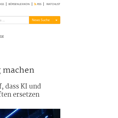
OGS
BÖRSENLEXIKON
RSS
WATCHLIST
Menü ein-/ausblenden
News Suche
GE
g machen
, dass KI und
ten ersetzen