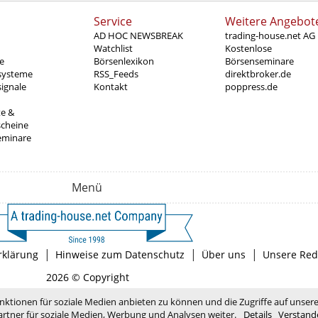
Service
Weitere Angebot
AD HOC NEWSBREAK
trading-house.net AG
Watchlist
Kostenlose
e
Börsenlexikon
Börsenseminare
systeme
RSS_Feeds
direktbroker.de
ignale
Kontakt
poppress.de
te &
scheine
eminare
Menü
|
|
|
rklärung
Hinweise zum Datenschutz
Über uns
Unsere Red
2026 © Copyright
nktionen für soziale Medien anbieten zu können und die Zugriffe auf unser
rtner für soziale Medien, Werbung und Analysen weiter.
Details
Verstand