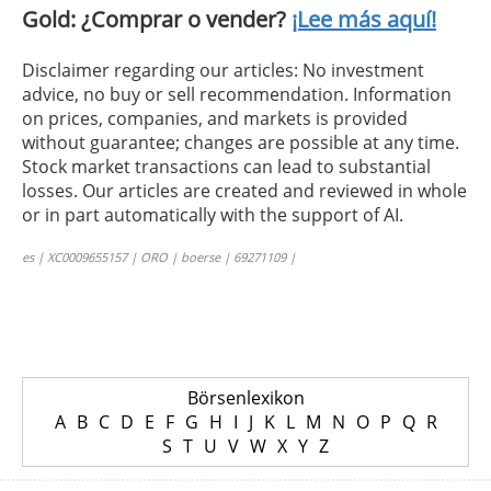
Gold: ¿Comprar o vender?
¡Lee más aquí!
Disclaimer regarding our articles: No investment
advice, no buy or sell recommendation. Information
on prices, companies, and markets is provided
without guarantee; changes are possible at any time.
Stock market transactions can lead to substantial
losses. Our articles are created and reviewed in whole
or in part automatically with the support of AI.
es | XC0009655157 | ORO | boerse | 69271109 |
Börsenlexikon
A
B
C
D
E
F
G
H
I
J
K
L
M
N
O
P
Q
R
S
T
U
V
W
X
Y
Z