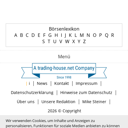
Börsenlexikon
A
B
C
D
E
F
G
H
I
J
K
L
M
N
O
P
Q
R
S
T
U
V
W
X
Y
Z
Menü
|
|
|
|
|
i
News
Kontakt
Impressum
|
|
Datenschutzerklärung
Hinweise zum Datenschutz
|
|
|
Über uns
Unsere Redaktion
Mike Steiner
2026 © Copyright
Wir verwenden Cookies, um Inhalte und Anzeigen zu
personalisieren, Funktionen für soziale Medien anbieten zu können