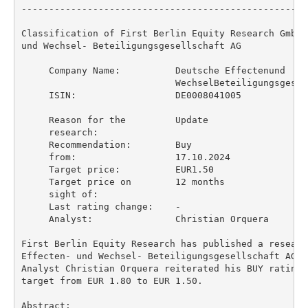
----------------------------------------------------
Classification of First Berlin Equity Research GmbH 
und Wechsel- Beteiligungsgesellschaft AG

     Company Name:          Deutsche Effectenund

                            WechselBeteiligungsgesell
     ISIN:                  DE0008041005

     Reason for the         Update

     research:

     Recommendation:        Buy

     from:                  17.10.2024

     Target price:          EUR1.50

     Target price on        12 months

     sight of:

     Last rating change:    -

     Analyst:               Christian Orquera

First Berlin Equity Research has published a researc
Effecten- und Wechsel- Beteiligungsgesellschaft AG (
Analyst Christian Orquera reiterated his BUY rating 
target from EUR 1.80 to EUR 1.50.

Abstract:
