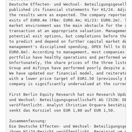
Deutsche Effecten- und Wechsel- Beteiligungsgesellsc
published its financial statements for H1/24. Adjust
the results were as expected. The company reported o
exits of EUR0.4m (FBe: EUR0.4m; H1/23: EUR0.2m). The
market environment was the main obstacle for the com
transaction at an appropriate valuation. Management 
potential exit options, but completions before the e
to predict and depend on further capital market deve
management's disciplined spending, OPEX fell to EUR0
EUR0.6m). According to management, most companies fr
portfolio have healthy operations and performed well 
Unfortunately, the share prices of the three listed 
Group and Aifinyo have performed poorly despite a po
We have updated our financial model, and reiterate o
with a lower price target of EUR1.50 (previously EUR
company is significantly undervalued at the current s
First Berlin Equity Research hat ein Research Update
und Wechsel- Beteiligungsgesellschaft AG (ISIN: DE000
veröffentlicht. Analyst Christian Orquera bestätigt 
senkt das Kursziel von EUR 1,80 auf EUR 1,50.

Zusammenfassung:

Die Deutsche Effecten- und Wechsel- Beteiligungsgese
ihren H1/24-Bericht veröffentlicht. Bereinigt um nic