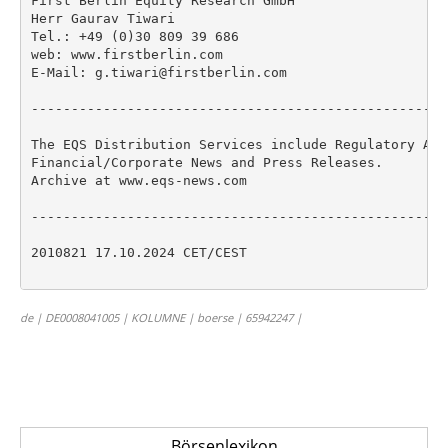
First Berlin Equity Research GmbH

Herr Gaurav Tiwari

Tel.: +49 (0)30 809 39 686

web: www.firstberlin.com

E-Mail: g.tiwari@firstberlin.com

----------------------------------------------------
The EQS Distribution Services include Regulatory Anno
Financial/Corporate News and Press Releases.

Archive at www.eqs-news.com

----------------------------------------------------
2010821 17.10.2024 CET/CEST

de | DE0008041005 | KOLUMNE | boerse | 65942247 |
Börsenlexikon