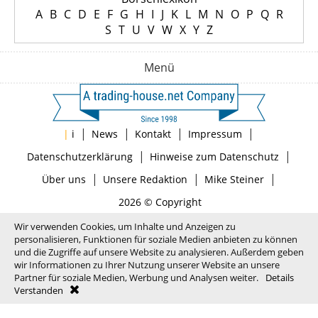
A
B
C
D
E
F
G
H
I
J
K
L
M
N
O
P
Q
R
S
T
U
V
W
X
Y
Z
Menü
|
|
|
|
|
i
News
Kontakt
Impressum
|
|
Datenschutzerklärung
Hinweise zum Datenschutz
|
|
|
Über uns
Unsere Redaktion
Mike Steiner
2026 © Copyright
Wir verwenden Cookies, um Inhalte und Anzeigen zu
personalisieren, Funktionen für soziale Medien anbieten zu können
und die Zugriffe auf unsere Website zu analysieren. Außerdem geben
wir Informationen zu Ihrer Nutzung unserer Website an unsere
Partner für soziale Medien, Werbung und Analysen weiter.
Details
Verstanden