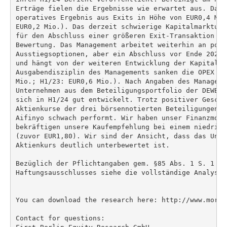
Erträge fielen die Ergebnisse wie erwartet aus. Das 
operatives Ergebnis aus Exits in Höhe von EUR0,4 Mio
EUR0,2 Mio.). Das derzeit schwierige Kapitalmarktumf
für den Abschluss einer größeren Exit-Transaktion zu
Bewertung. Das Management arbeitet weiterhin an poten
Ausstiegsoptionen, aber ein Abschluss vor Ende 2024 
und hängt von der weiteren Entwicklung der Kapitalmä
Ausgabendisziplin des Managements sanken die OPEX au
Mio.; H1/23: EUR0,6 Mio.). Nach Angaben des Manageme
Unternehmen aus dem Beteiligungsportfolio der DEWB o
sich in H1/24 gut entwickelt. Trotz positiver Geschä
Aktienkurse der drei börsennotierten Beteiligungen L
Aifinyo schwach performt. Wir haben unser Finanzmode
bekräftigen unsere Kaufempfehlung bei einem niedrige
(zuvor EUR1,80). Wir sind der Ansicht, dass das Unte
Aktienkurs deutlich unterbewertet ist.

Bezüglich der Pflichtangaben gem. §85 Abs. 1 S. 1 WpH
Haftungsausschlusses siehe die vollständige Analyse.

You can download the research here: http://www.more-
Contact for questions:
