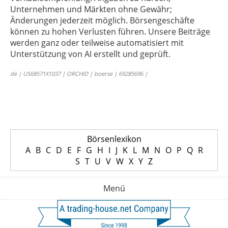
Unternehmen und Märkten ohne Gewähr;
Änderungen jederzeit möglich. Börsengeschäfte
können zu hohen Verlusten führen. Unsere Beiträge
werden ganz oder teilweise automatisiert mit
Unterstützung von AI erstellt und geprüft.
de | US68571X1037 | ORCHID | boerse | 69285696 |
Börsenlexikon
A
B
C
D
E
F
G
H
I
J
K
L
M
N
O
P
Q
R
S
T
U
V
W
X
Y
Z
Menü