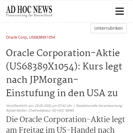
Unterrubriken
,
Oracle Corp
US68389X1054
Oracle Corporation-Aktie
(US68389X1054): Kurs legt
nach JPMorgan-
Einstufung in den USA zu
Veröffentlicht am: 29.05.2026 um 07:42 Uhr | Redaktionelle Verantwortung:
Rafael Müller,
Chefredakteur AD HOC NEWS
Die Oracle Corporation-Aktie legt
am Freitag im US-Handel nach