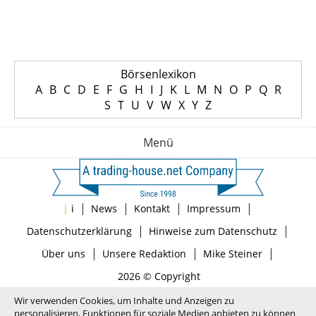
Börsenlexikon
A
B
C
D
E
F
G
H
I
J
K
L
M
N
O
P
Q
R
S
T
U
V
W
X
Y
Z
Menü
|
|
|
|
|
i
News
Kontakt
Impressum
|
|
Datenschutzerklärung
Hinweise zum Datenschutz
|
|
|
Über uns
Unsere Redaktion
Mike Steiner
2026 © Copyright
Wir verwenden Cookies, um Inhalte und Anzeigen zu
personalisieren, Funktionen für soziale Medien anbieten zu können