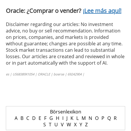
Oracle: ¿Comprar o vender?
¡Lee más aquí!
Disclaimer regarding our articles: No investment
advice, no buy or sell recommendation. Information
on prices, companies, and markets is provided
without guarantee; changes are possible at any time.
Stock market transactions can lead to substantial
losses. Our articles are created and reviewed in whole
or in part automatically with the support of AI.
es | US68389X1054 | ORACLE | boerse | 69242904 |
Börsenlexikon
A
B
C
D
E
F
G
H
I
J
K
L
M
N
O
P
Q
R
S
T
U
V
W
X
Y
Z